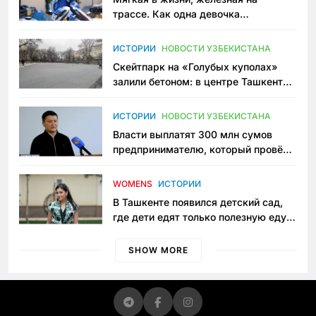
трассе. Как одна девочка
переписывает автоспорт в
Узбекистане
ИСТОРИИ
НОВОСТИ УЗБЕКИСТАНА
Скейтпарк на «Голубых куполах»
залили бетоном: в центре Ташкента
исчезло ещё одно общественное
пространство
ИСТОРИИ
НОВОСТИ УЗБЕКИСТАНА
Власти выплатят 300 млн сумов
предпринимателю, который провёл
пять лет в тюрьме по незаконному
приговору
WOMENS
ИСТОРИИ
В Ташкенте появился детский сад,
где дети едят только полезную еду.
Его открыла мама, которая устала
просить «кашу без сахара»
SHOW MORE