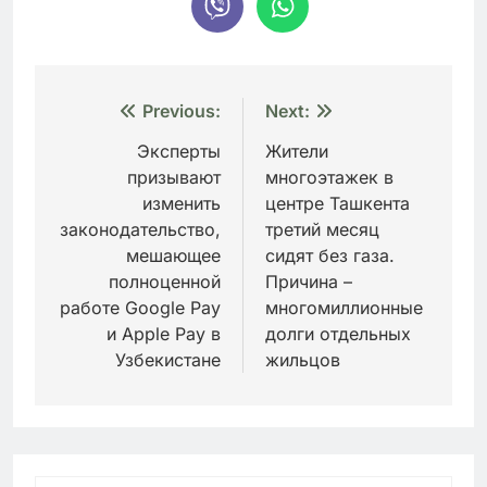
Навигация
Previous:
Next:
по
Эксперты
Жители
призывают
многоэтажек в
записям
изменить
центре Ташкента
законодательство,
третий месяц
мешающее
сидят без газа.
полноценной
Причина –
работе Google Pay
многомиллионные
и Apple Pay в
долги отдельных
Узбекистане
жильцов