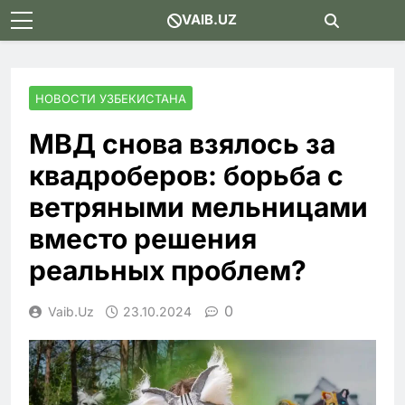
Skip
VAIB.UZ
to
content
НОВОСТИ УЗБЕКИСТАНА
МВД снова взялось за
квадроберов: борьба с
ветряными мельницами
вместо решения
реальных проблем?
0
Vaib.uz
23.10.2024