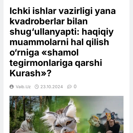
Ichki ishlar vazirligi yana
kvadroberlar bilan
shug‘ullanyapti: haqiqiy
muammolarni hal qilish
o‘rniga «shamol
tegirmonlariga qarshi
Kurash»?
0
Vaib.uz
23.10.2024