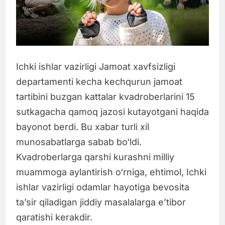
Ichki ishlar vazirligi Jamoat xavfsizligi
departamenti kecha kechqurun jamoat
tartibini buzgan kattalar kvadroberlarini 15
sutkagacha qamoq jazosi kutayotgani haqida
bayonot berdi. Bu xabar turli xil
munosabatlarga sabab bo‘ldi.
Kvadroberlarga qarshi kurashni milliy
muammoga aylantirish o‘rniga, ehtimol, Ichki
ishlar vazirligi odamlar hayotiga bevosita
ta’sir qiladigan jiddiy masalalarga e’tibor
qaratishi kerakdir.