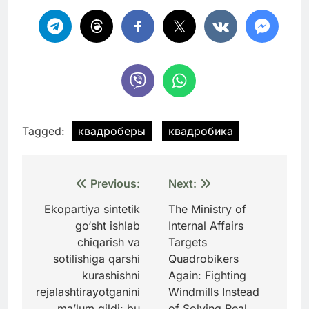
Tagged:
квадроберы
квадробика
Навигация
Previous:
Next:
по
Ekopartiya sintetik
The Ministry of
go‘sht ishlab
Internal Affairs
записям
chiqarish va
Targets
sotilishiga qarshi
Quadrobikers
kurashishni
Again: Fighting
rejalashtirayotganini
Windmills Instead
ma’lum qildi: bu
of Solving Real