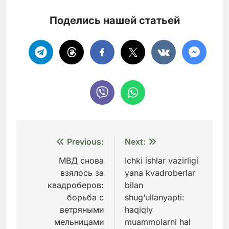
Поделись нашей статьей
Навигация
Previous:
Next:
по
МВД снова
Ichki ishlar vazirligi
взялось за
yana kvadroberlar
записям
квадроберов:
bilan
борьба с
shug‘ullanyapti:
ветряными
haqiqiy
мельницами
muammolarni hal