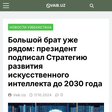
Skip
VAIB.UZ
to
content
НОВОСТИ УЗБЕКИСТАНА
Большой брат уже
рядом: президент
подписал Стратегию
развития
искусственного
интеллекта до 2030 года
0
Vaib.uz
17.10.2024