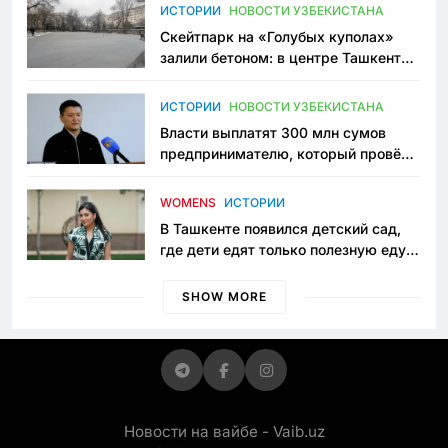
Узбекистане
ИСТОРИИ
НОВОСТИ УЗБЕКИСТАНА
Скейтпарк на «Голубых куполах»
залили бетоном: в центре Ташкента
исчезло ещё одно общественное
пространство
ИСТОРИИ
НОВОСТИ УЗБЕКИСТАНА
Власти выплатят 300 млн сумов
предпринимателю, который провёл
пять лет в тюрьме по незаконному
приговору
WOMENS
ИСТОРИИ
В Ташкенте появился детский сад,
где дети едят только полезную еду.
Его открыла мама, которая устала
просить «кашу без сахара»
SHOW MORE
Новости на вайбе - Vaib.uz