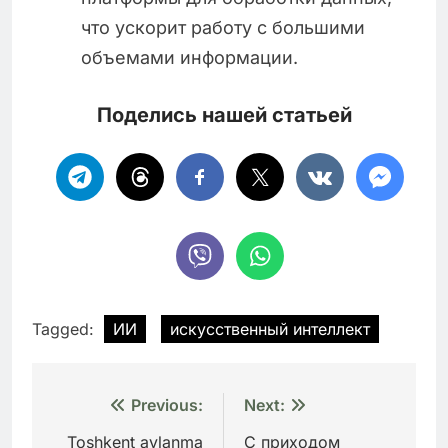
что ускорит работу с большими
объемами информации.
Поделись нашей статьей
Tagged:
ИИ
искусственный интеллект
Навигация
Previous:
Next:
по
Toshkent aylanma
С приходом