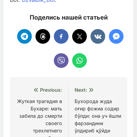
Поделись нашей статьей
Навигация
Previous:
Next:
по
Жуткая трагедия в
Бухорода жуда
Бухаре: мать
оғир фожиа содир
записям
забила до смерти
бўлди: она уч ёшли
своего
фарзандини
трехлетнего
ўлдириб қўйди