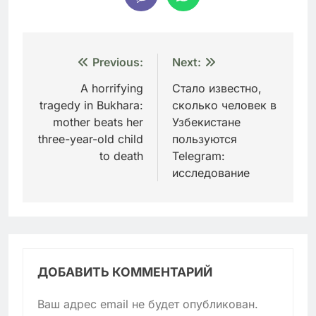
Навигация
Previous:
Next:
по
A horrifying
Стало известно,
tragedy in Bukhara:
сколько человек в
записям
mother beats her
Узбекистане
three-year-old child
пользуются
to death
Telegram:
исследование
ДОБАВИТЬ КОММЕНТАРИЙ
Ваш адрес email не будет опубликован.