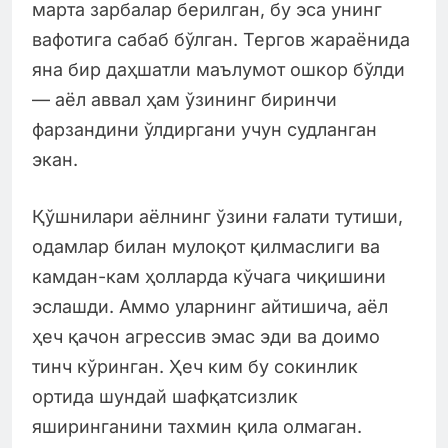
марта зарбалар берилган, бу эса унинг
вафотига сабаб бўлган. Тергов жараёнида
яна бир даҳшатли маълумот ошкор бўлди
— аёл аввал ҳам ўзининг биринчи
фарзандини ўлдиргани учун судланган
экан.
Қўшнилари аёлнинг ўзини ғалати тутиши,
одамлар билан мулоқот қилмаслиги ва
камдан-кам ҳолларда кўчага чиқишини
эслашди. Аммо уларнинг айтишича, аёл
ҳеч қачон агрессив эмас эди ва доимо
тинч кўринган. Ҳеч ким бу сокинлик
ортида шундай шафқатсизлик
яширинганини тахмин қила олмаган.