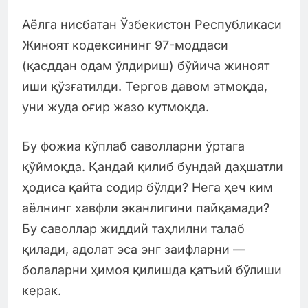
Аёлга нисбатан Ўзбекистон Республикаси
Жиноят кодексининг 97-моддаси
(қасддан одам ўлдириш) бўйича жиноят
иши қўзғатилди. Тергов давом этмоқда,
уни жуда оғир жазо кутмоқда.
Бу фожиа кўплаб саволларни ўртага
қўймоқда. Қандай қилиб бундай даҳшатли
ҳодиса қайта содир бўлди? Нега ҳеч ким
аёлнинг хавфли эканлигини пайқамади?
Бу саволлар жиддий таҳлилни талаб
қилади, адолат эса энг заифларни —
болаларни ҳимоя қилишда қатъий бўлиши
керак.