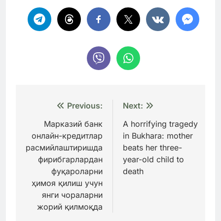
Навигация
Previous:
Next:
по
Марказий банк
A horrifying tragedy
онлайн-кредитлар
in Bukhara: mother
записям
расмийлаштиришда
beats her three-
фирибгарлардан
year-old child to
фуқароларни
death
ҳимоя қилиш учун
янги чораларни
жорий қилмоқда