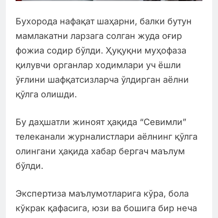
Бухорода нафақат шаҳарни, балки бутун
мамлакатни ларзага солган жуда оғир
фожиа содир бўлди. Ҳуқуқни муҳофаза
қилувчи органлар ходимлари уч ёшли
ўғлини шафқатсизларча ўлдирган аёлни
қўлга олишди.
Бу даҳшатли жиноят ҳақида “Севимли”
телеканали журналистлари аёлнинг қўлга
олингани ҳақида хабар бергач маълум
бўлди.
Экспертиза маълумотларига кўра, бола
кўкрак қафасига, юзи ва бошига бир неча