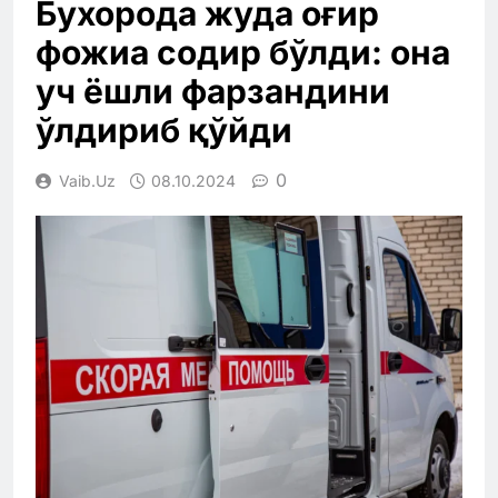
Бухорода жуда оғир
фожиа содир бўлди: она
уч ёшли фарзандини
ўлдириб қўйди
0
Vaib.uz
08.10.2024