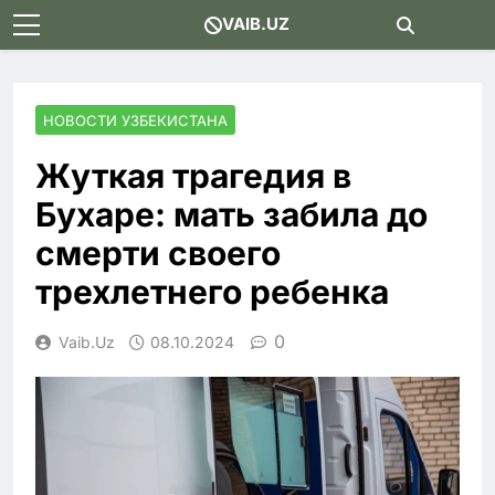
Skip
VAIB.UZ
to
content
НОВОСТИ УЗБЕКИСТАНА
Жуткая трагедия в
Бухаре: мать забила до
смерти своего
трехлетнего ребенка
0
Vaib.uz
08.10.2024