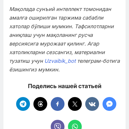
Мақолада сунъий интеллект томонидан
амалга оширилган таржима сабабли
хатолар бўлиши мумкин. Тафсилотларни
аниқлаш учун мақоланинг русча
версиясига мурожаат қилинг. Агар
хатоликларни сезсангиз, материални
тузатиш учун
Uzvaibik_bot
телеграм-ботига
ёзишингиз мумкин.
Поделись нашей статьей