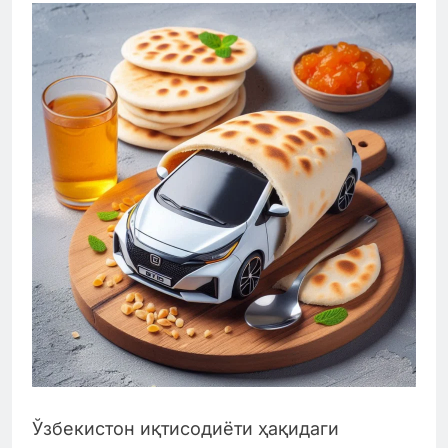
Ўзбекистон иқтисодиёти ҳақидаги