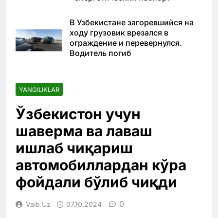
В Узбекистане загоревшийся на
ходу грузовик врезался в
ограждение и перевернулся.
Водитель погиб
YANGILIKLAR
Ўзбекистон учун
шаверма ва лаваш
ишлаб чиқариш
автомобиллардан кўра
фойдали бўлиб чиқди
0
Vaib.uz
07.10.2024