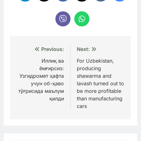
Навигация
Previous:
Next:
по
Иллиқ ва
For Uzbekistan,
ёмғирсиз:
producing
записям
Узгидромет ҳафта
shawarma and
учун об-ҳаво
lavash turned out to
тўғрисида маълум
be more profitable
қилди
than manufacturing
cars