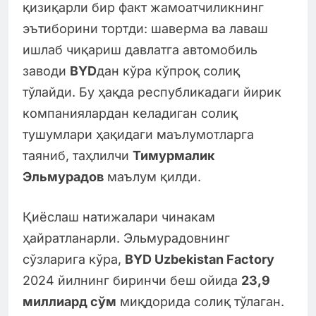
қизиқарли бир факт жамоатчиликнинг
эътиборини тортди: шаверма ва лаваш
ишлаб чиқариш давлатга автомобиль
заводи
BYD
дан кўра кўпроқ солиқ
тўлайди. Бу ҳақда республикадаги йирик
компаниялардан келадиган солиқ
тушумлари ҳақидаги маълумотларга
таяниб, таҳлилчи
Тимурмалик
Эльмурадов
маълум қилди.
Қиёслаш натижалари чинакам
ҳайратланарли. Эльмурадовнинг
сўзларига кўра,
BYD Uzbekistan Factory
2024 йилнинг биринчи беш ойида
23,9
миллиард сўм
миқдорида солиқ тўлаган.