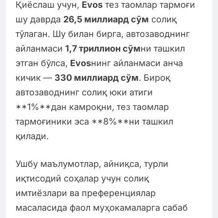
Қиёслаш учун,
Evos
тез таомлар тармоғи
шу даврда
26,5 миллиард сўм
солиқ
тўлаган. Шу билан бирга, автозаводнинг
айланмаси
1,7 триллион сўм
ни ташкил
этган бўлса,
Evos
нинг айланмаси анча
кичик —
330 миллиард сўм
. Бироқ
автозаводнинг солиқ юки атиги
**1%**дан камроқни, тез таомлар
тармоғиники эса **8%**ни ташкил
қилади.
Ушбу маълумотлар, айниқса, турли
иқтисодий соҳалар учун солиқ
имтиёзлари ва преференциялар
масаласида фаол муҳокамаларга сабаб