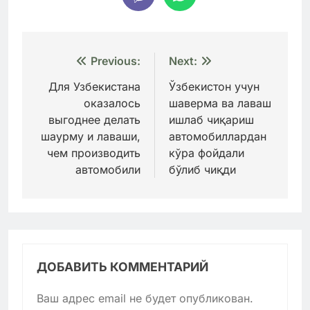
Навигация
Previous:
Next:
по
Для Узбекистана
Ўзбекистон учун
оказалось
шаверма ва лаваш
записям
выгоднее делать
ишлаб чиқариш
шаурму и лаваши,
автомобиллардан
чем производить
кўра фойдали
автомобили
бўлиб чиқди
ДОБАВИТЬ КОММЕНТАРИЙ
Ваш адрес email не будет опубликован.