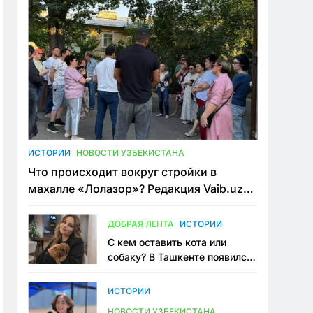
ИСТОРИИ
НОВОСТИ УЗБЕКИСТАНА
Что происходит вокруг стройки в
махалле «Лолазор»? Редакция Vaib.uz
встретилась со всеми сторонами
конфликта
ДОБРАЯ ЛЕНТА
ИСТОРИИ
С кем оставить кота или
собаку? В Ташкенте появился
первый сервис зоонянь
ИСТОРИИ
НОВОСТИ УЗБЕКИСТАНА