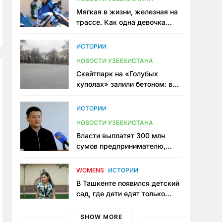
Мягкая в жизни, железная на
трассе. Как одна девочка
переписывает автоспорт в
Узбекистане
ИСТОРИИ
НОВОСТИ УЗБЕКИСТАНА
Скейтпарк на «Голубых
куполах» залили бетоном: в
центре Ташкента исчезло ещё
одно общественное
ИСТОРИИ
пространство
НОВОСТИ УЗБЕКИСТАНА
Власти выплатят 300 млн
сумов предпринимателю,
который провёл пять лет в
тюрьме по незаконному
WOMENS
ИСТОРИИ
приговору
В Ташкенте появился детский
сад, где дети едят только
полезную еду. Его открыла
мама, которая устала просить
SHOW MORE