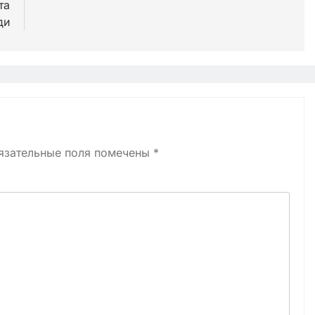
та
ди
язательные поля помечены
*