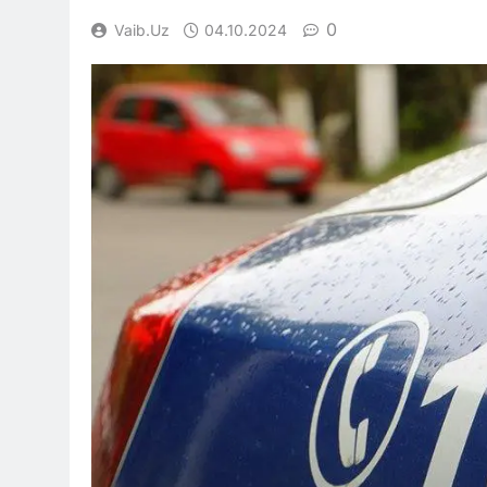
0
Vaib.uz
04.10.2024