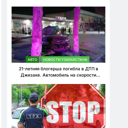
о резком ужесточении наказаний для
нарушителей ПДД
АВТО
НОВОСТИ УЗБЕКИСТАНА
21-летняя блогерша погибла в ДТП в
Джизаке. Автомобиль на скорости
врезался в дерево