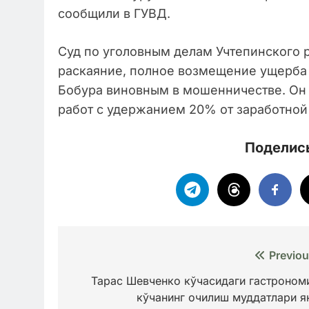
сообщили в ГУВД.
Суд по уголовным делам Учтепинского 
раскаяние, полное возмещение ущерба 
Бобура виновным в мошенничестве. Он 
работ с удержанием 20% от заработной 
Поделись
Навигация
Previou
по
Тарас Шевченко кўчасидаги гастроном
кўчанинг очилиш муддатлари я
записям