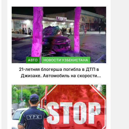
о резком ужесточении наказаний для
нарушителей ПДД
АВТО
НОВОСТИ УЗБЕКИСТАНА
21-летняя блогерша погибла в ДТП в
Джизаке. Автомобиль на скорости
врезался в дерево