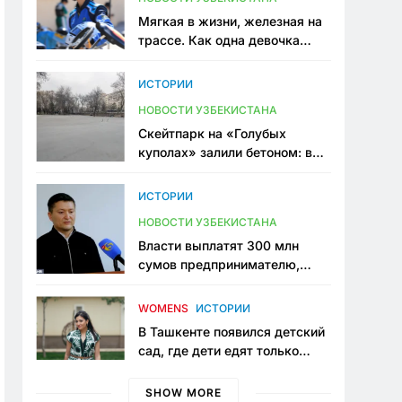
Мягкая в жизни, железная на
трассе. Как одна девочка
переписывает автоспорт в
Узбекистане
ИСТОРИИ
НОВОСТИ УЗБЕКИСТАНА
Скейтпарк на «Голубых
куполах» залили бетоном: в
центре Ташкента исчезло ещё
одно общественное
ИСТОРИИ
пространство
НОВОСТИ УЗБЕКИСТАНА
Власти выплатят 300 млн
сумов предпринимателю,
который провёл пять лет в
тюрьме по незаконному
WOMENS
ИСТОРИИ
приговору
В Ташкенте появился детский
сад, где дети едят только
полезную еду. Его открыла
мама, которая устала просить
SHOW MORE