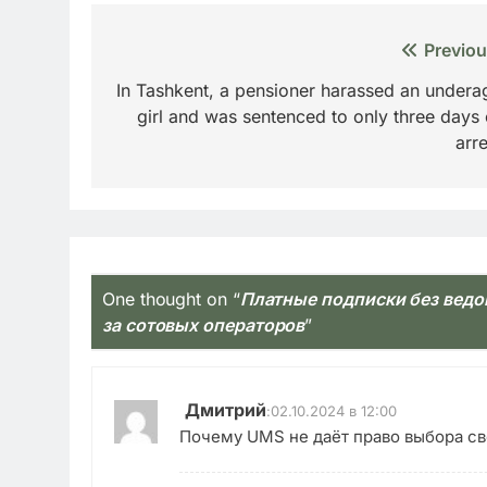
Навигация
Previou
по
In Tashkent, a pensioner harassed an undera
girl and was sentenced to only three days 
записям
arre
One thought on “
Платные подписки без ведом
за сотовых операторов
”
Дмитрий
:
02.10.2024 в 12:00
Почему UMS не даёт право выбора сво