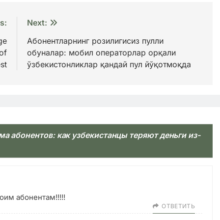
s:
Next:
ge
Абонентларнинг розилигисиз пулли
of
обуналар: мобил операторлар орқали
st
ўзбекистонликлар қандай пул йўқотмоқда
а абонентов: как узбекистанцы теряют деньги из-
им абонентам!!!!!
ОТВЕТИТЬ