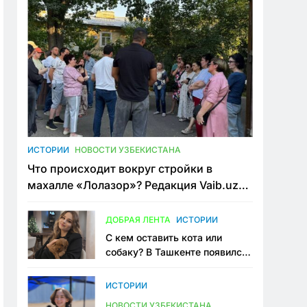
ИСТОРИИ
НОВОСТИ УЗБЕКИСТАНА
Что происходит вокруг стройки в
махалле «Лолазор»? Редакция Vaib.uz
встретилась со всеми сторонами
конфликта
ДОБРАЯ ЛЕНТА
ИСТОРИИ
С кем оставить кота или
собаку? В Ташкенте появился
первый сервис зоонянь
ИСТОРИИ
НОВОСТИ УЗБЕКИСТАНА