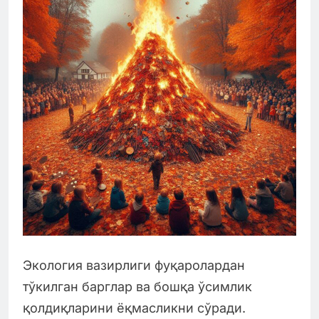
Экология вазирлиги фуқаролардан
тўкилган барглар ва бошқа ўсимлик
қолдиқларини ёқмасликни сўради.