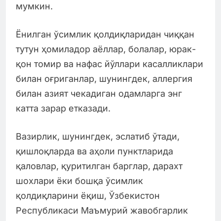
мумкин.
Ёнилган ўсимлик қолдиқларидан чиққан
тутун ҳомиладор аёллар, болалар, юрак-
қон томир ва нафас йўллари касалликлари
билан оғриганлар, шунингдек, аллергия
билан азият чекадиган одамларга энг
катта зарар етказади.
Вазирлик, шунингдек, эслатиб ўтади,
қишлоқларда ва аҳоли пунктларида
қаловлар, қуритилган барглар, дарахт
шохлари ёки бошқа ўсимлик
қолдиқларини ёқиш, Ўзбекистон
Республикаси Маъмурий жавобгарлик