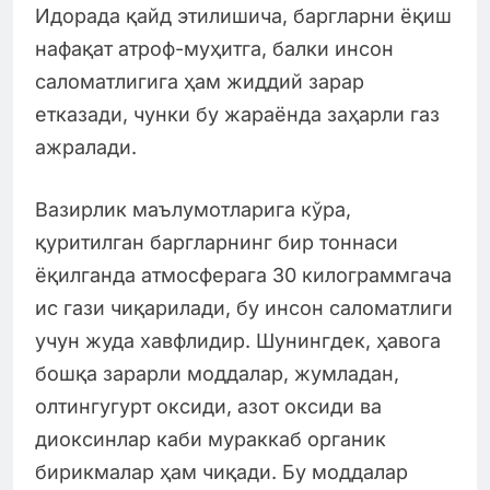
Идорада қайд этилишича, баргларни ёқиш
нафақат атроф-муҳитга, балки инсон
саломатлигига ҳам жиддий зарар
етказади, чунки бу жараёнда заҳарли газ
ажралади.
Вазирлик маълумотларига кўра,
қуритилган баргларнинг бир тоннаси
ёқилганда атмосферага 30 килограммгача
ис гази чиқарилади, бу инсон саломатлиги
учун жуда хавфлидир. Шунингдек, ҳавога
бошқа зарарли моддалар, жумладан,
олтингугурт оксиди, азот оксиди ва
диоксинлар каби мураккаб органик
бирикмалар ҳам чиқади. Бу моддалар