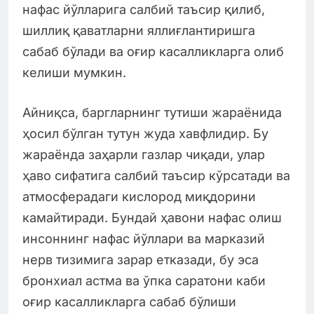
нафас йўлларига салбий таъсир қилиб,
шиллиқ қаватларни яллиғлантиришга
сабаб бўлади ва оғир касалликларга олиб
келиши мумкин.
Айниқса, баргларнинг тутиши жараёнида
ҳосил бўлган тутун жуда хавфлидир. Бу
жараёнда заҳарли газлар чиқади, улар
ҳаво сифатига салбий таъсир кўрсатади ва
атмосферадаги кислород миқдорини
камайтиради. Бундай ҳавони нафас олиш
инсоннинг нафас йўллари ва марказий
нерв тизимига зарар етказади, бу эса
бронхиал астма ва ўпка саратони каби
оғир касалликларга сабаб бўлиши