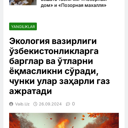
дом» и «Позорная махалля»
YANGILIKLAR
Экология вазирлиги
ўзбекистонликларга
барглар ва ўтларни
ёқмасликни сўради,
чунки улар заҳарли газ
ажратади
0
Vaib.uz
26.09.2024