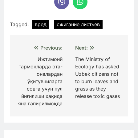
Tagged:
вред
сжигание листьев
Навигация
Previous:
Next:
по
Ижтимоий
The Ministry of
тармоқларда ота-
Ecology has asked
записям
оналардан
Uzbek citizens not
ўқитувчиларга
to burn leaves and
совға учун пул
grass as they
йиғилиши ҳақида
release toxic gases
яна гапирилмоқда