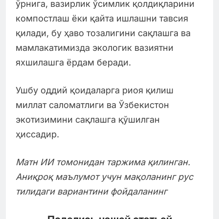
ўрнига, вазирлик ўсимлик қолдиқларини
компостлаш ёки қайта ишлашни тавсия
қилади, бу ҳаво тозалигини сақлашга ва
мамлакатимизда экологик вазиятни
яхшилашга ёрдам беради.
Ушбу оддий қоидаларга риоя қилиш
миллат саломатлиги ва Ўзбекистон
экотизимини сақлашга қўшилган
ҳиссадир.
Матн ИИ томонидан таржима қилинган.
Аниқроқ маълумот учун мақоланинг рус
тилидаги вариантини фойдаланинг