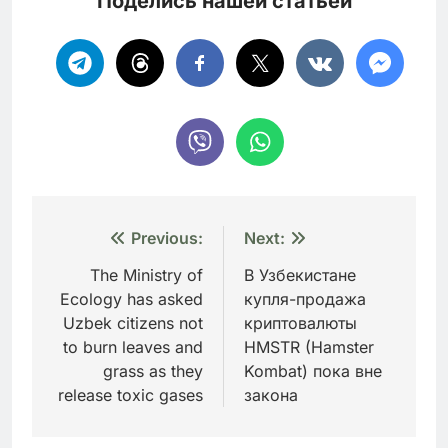
Поделись нашей статьей
Навигация
Previous:
Next:
по
The Ministry of
В Узбекистане
Ecology has asked
купля-продажа
записям
Uzbek citizens not
криптовалюты
to burn leaves and
HMSTR (Hamster
grass as they
Kombat) пока вне
release toxic gases
закона