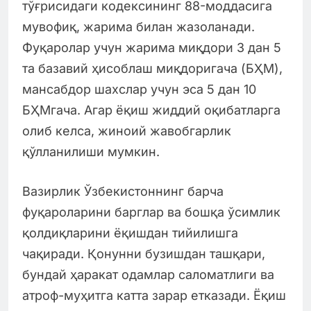
тўғрисидаги кодексининг 88-моддасига
мувофиқ, жарима билан жазоланади.
Фуқаролар учун жарима миқдори 3 дан 5
та базавий ҳисоблаш миқдоригача (БҲМ),
мансабдор шахслар учун эса 5 дан 10
БҲМгача. Агар ёқиш жиддий оқибатларга
олиб келса, жиноий жавобгарлик
қўлланилиши мумкин.
Вазирлик Ўзбекистоннинг барча
фуқароларини барглар ва бошқа ўсимлик
қолдиқларини ёқишдан тийилишга
чақиради. Қонунни бузишдан ташқари,
бундай ҳаракат одамлар саломатлиги ва
атроф-муҳитга катта зарар етказади. Ёқиш