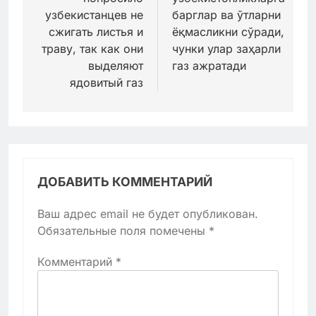
записям
узбекистанцев не
барглар ва ўтларни
сжигать листья и
ёқмасликни сўради,
траву, так как они
чунки улар заҳарли
выделяют
газ ажратади
ядовитый газ
ДОБАВИТЬ КОММЕНТАРИЙ
Ваш адрес email не будет опубликован.
Обязательные поля помечены
*
Комментарий
*