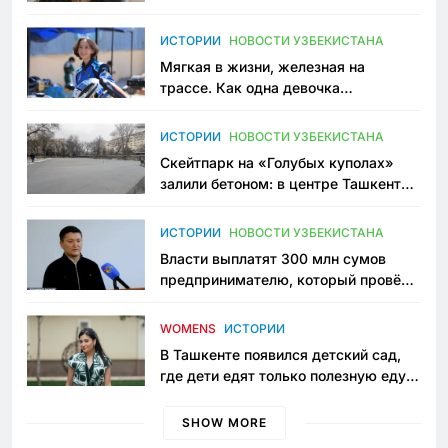
зоонянь
ИСТОРИИ
НОВОСТИ УЗБЕКИСТАНА
Мягкая в жизни, железная на
трассе. Как одна девочка
переписывает автоспорт в
Узбекистане
ИСТОРИИ
НОВОСТИ УЗБЕКИСТАНА
Скейтпарк на «Голубых куполах»
залили бетоном: в центре Ташкента
исчезло ещё одно общественное
пространство
ИСТОРИИ
НОВОСТИ УЗБЕКИСТАНА
Власти выплатят 300 млн сумов
предпринимателю, который провёл
пять лет в тюрьме по незаконному
приговору
WOMENS
ИСТОРИИ
В Ташкенте появился детский сад,
где дети едят только полезную еду.
Его открыла мама, которая устала
просить «кашу без сахара»
SHOW MORE