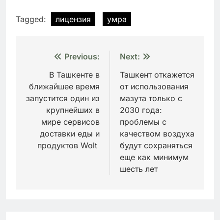
Tagged:
лицензия
умра
Навигация
Previous:
Next:
по
В Ташкенте в
Ташкент откажется
ближайшее время
от использования
записям
запустится один из
мазута только с
крупнейших в
2030 года:
мире сервисов
проблемы с
доставки еды и
качеством воздуха
продуктов Wolt
будут сохраняться
еще как минимум
шесть лет