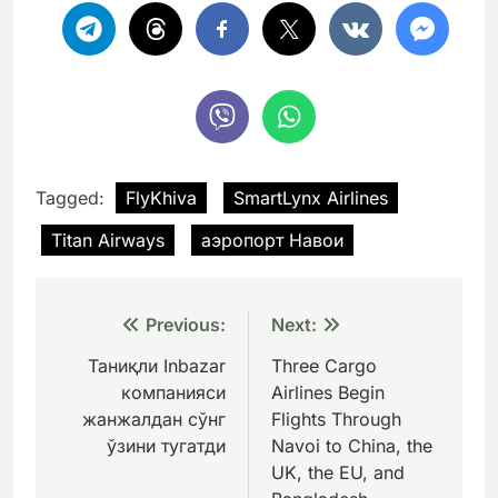
Tagged:
FlyKhiva
SmartLynx Airlines
Titan Airways
аэропорт Навои
Навигация
Previous:
Next:
по
Таниқли Inbazar
Three Cargo
компанияси
Airlines Begin
записям
жанжалдан сўнг
Flights Through
ўзини тугатди
Navoi to China, the
UK, the EU, and