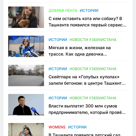
всеми сторонами конфликта
ДОБРАЯ ЛЕНТА
ИСТОРИИ
С кем оставить кота или собаку? В
Ташкенте появился первый сервис
зоонянь
ИСТОРИИ
НОВОСТИ УЗБЕКИСТАНА
Мягкая в жизни, железная на
трассе. Как одна девочка
переписывает автоспорт в
Узбекистане
ИСТОРИИ
НОВОСТИ УЗБЕКИСТАНА
Скейтпарк на «Голубых куполах»
залили бетоном: в центре Ташкента
исчезло ещё одно общественное
пространство
ИСТОРИИ
НОВОСТИ УЗБЕКИСТАНА
Власти выплатят 300 млн сумов
предпринимателю, который провёл
пять лет в тюрьме по незаконному
приговору
WOMENS
ИСТОРИИ
В Ташкенте появился детский сад,