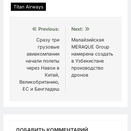
Titan Airways
Навигация
Previous:
Next:
по
Сразу три
Малайзийская
грузовые
MERAQUE Group
записям
авиакомпании
намерена создать
начали полеты
в Узбекистане
через Навои в
производство
Китай,
дронов
Великобританию,
ЕС и Бангладеш
ДОБАВИТЬ КОММЕНТАРИЙ