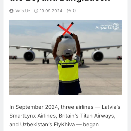
0
Vaib.uz
19.09.2024
In September 2024, three airlines — Latvia’s
SmartLynx Airlines, Britain’s Titan Airways,
and Uzbekistan’s FlyKhiva — began