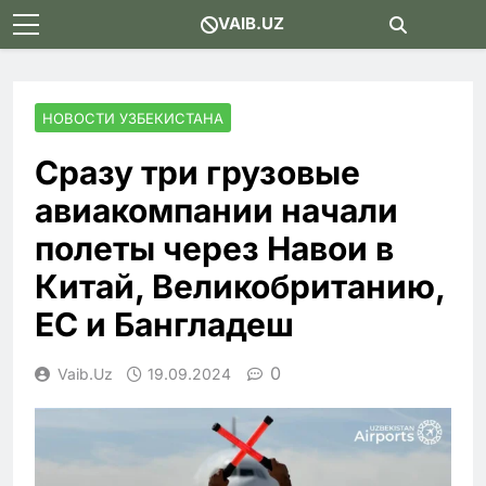
Skip
VAIB.UZ
to
content
НОВОСТИ УЗБЕКИСТАНА
Сразу три грузовые
авиакомпании начали
полеты через Навои в
Китай, Великобританию,
ЕС и Бангладеш
0
Vaib.uz
19.09.2024