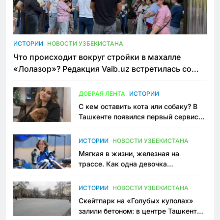
ИСТОРИИ
НОВОСТИ УЗБЕКИСТАНА
Что происходит вокруг стройки в махалле
«Лолазор»? Редакция Vaib.uz встретилась со
всеми сторонами конфликта
ДОБРАЯ ЛЕНТА
ИСТОРИИ
С кем оставить кота или собаку? В
Ташкенте появился первый сервис
зоонянь
ИСТОРИИ
НОВОСТИ УЗБЕКИСТАНА
Мягкая в жизни, железная на
трассе. Как одна девочка
переписывает автоспорт в
Узбекистане
ИСТОРИИ
НОВОСТИ УЗБЕКИСТАНА
Скейтпарк на «Голубых куполах»
залили бетоном: в центре Ташкента