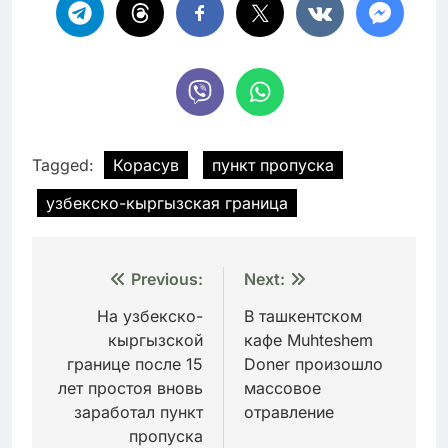
Tagged:
Корасув
пункт пропуска
узбекско-кыргызская граница
Навигация
Previous:
Next:
по
На узбекско-
В ташкентском
кыргызской
кафе Muhteshem
записям
границе после 15
Doner произошло
лет простоя вновь
массовое
заработал пункт
отравление
пропуска