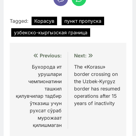
Tagged:
Корасув
пункт пропуска
узбекско-кыргызская граница
Навигация
Previous:
Next:
по
Бухорода ит
The «Korasu»
урушлари
border crossing on
записям
чемпионатини
the Uzbek-Kyrgyz
ташкил
border has resumed
қилувчилар тадбир
operations after 15
ўтказиш учун
years of inactivity
рухсат сўраб
мурожаат
қилишмаган