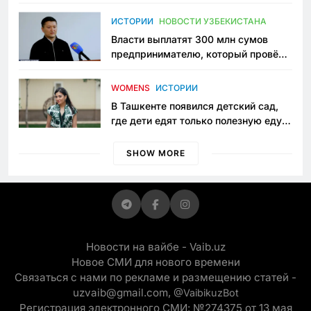
исчезло ещё одно общественное
пространство
ИСТОРИИ
НОВОСТИ УЗБЕКИСТАНА
Власти выплатят 300 млн сумов
предпринимателю, который провёл
пять лет в тюрьме по незаконному
приговору
WOMENS
ИСТОРИИ
В Ташкенте появился детский сад,
где дети едят только полезную еду.
Его открыла мама, которая устала
просить «кашу без сахара»
SHOW MORE
Новости на вайбе - Vaib.uz
Новое СМИ для нового времени
Связаться с нами по рекламе и размещению статей -
uzvaib@gmail.com,
@VaibikuzBot
Регистрация электронного СМИ: №274375 от 13 мая