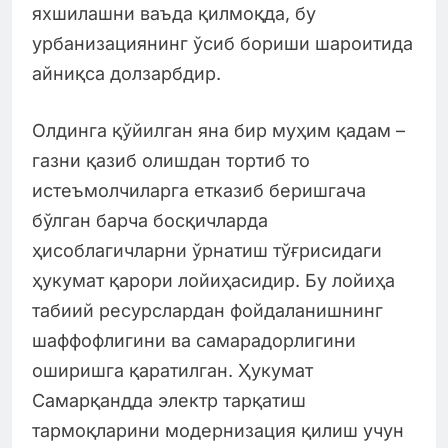
яхшилашни ваъда қилмоқда, бу
урбанизациянинг ўсиб бориши шароитида
айниқса долзарбдир.
Олдинга қўйилган яна бир муҳим қадам –
газни қазиб олишдан тортиб то
истеъмолчиларга етказиб беришгача
бўлган барча босқичларда
ҳисоблагичларни ўрнатиш тўғрисидаги
ҳукумат қарори лойиҳасидир. Бу лойиҳа
табиий ресурслардан фойдаланишнинг
шаффофлигини ва самарадорлигини
оширишга қаратилган. Ҳукумат
Самарқандда электр тарқатиш
тармоқларини модернизация қилиш учун