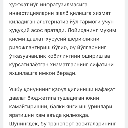
ҳужжат йўл инфратузилмасига
инвестицияларни жалб қилишга хизмат
қиладиган альтернатив йўл тармоғи учун
ҳуқуқий асос яратади. Лойиҳанинг муҳим
қисми давлат-хусусий шерикликни
ривожлантириш бўлиб, бу йўлларнинг
ўтказувчанлик қобилиятини ошириш ва
кўрсатилаётган хизматларнинг сифатини
яхшилашга имкон беради.
Ушбу қонуннинг қабул қилиниши нафақат
давлат бюджетига тушадиган юкни
камайтиришни, балки янги иш ўринлари
яратишни ҳам ваъда қилмоқда.
Шунингдек, бу транспорт воситаларининг