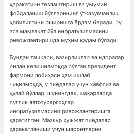
ҳаракатини тезлаштириш ва умумий
фойдаланиш йўлларининг ўтказувчанлик
қобилиятини оширишга ёрдам беради, бу
эса мамлакат йўл инфратузилмасини
ривожлантиришда муҳим қадам бўлади.
Бундан ташқари, вазирликлар ва идоралар
билан келишилмоқда бўлган президент
фармони лойиҳаси ҳам ишлаб
чиқилмоқда, у пиёдалар учун хавфсиз ва
қулай йўллар, шунингдек, шаҳарларда
пуллик автотураргоҳлар
инфратузилмасини ривожлантиришга
қаратилган. Мазкур ҳужжат пиёдалар
ҳаракатланиши учун шароитларни