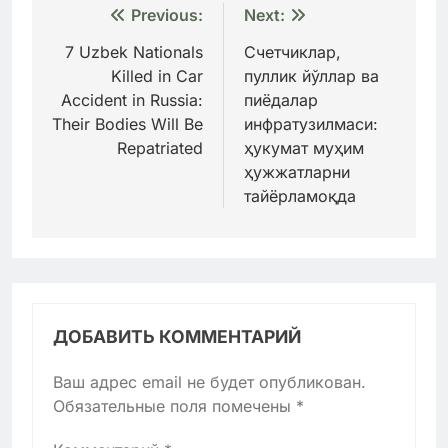
Навигация
Previous:
Next:
по
7 Uzbek Nationals
Счетчиклар,
Killed in Car
пуллик йўллар ва
записям
Accident in Russia:
пиёдалар
Their Bodies Will Be
инфратузилмаси:
Repatriated
ҳукумат муҳим
ҳужжатларни
тайёрламоқда
ДОБАВИТЬ КОММЕНТАРИЙ
Ваш адрес email не будет опубликован.
Обязательные поля помечены
*