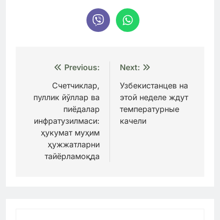
Навигация
Previous:
Next:
по
Счетчиклар,
Узбекистанцев на
пуллик йўллар ва
этой неделе ждут
записям
пиёдалар
температурные
инфратузилмаси:
качели
ҳукумат муҳим
ҳужжатларни
тайёрламоқда