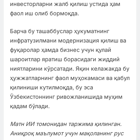
инвесторларни жалб қилиш устида ҳам
фаол иш олиб бормоқда.
Барча бу ташаббуслар ҳукуматнинг
инфратузилмани модернизация қилиш ва
фуқаролар ҳамда бизнес учун қулай
шароитлар яратиш борасидаги жиддий
ниятларини кўрсатади. Яқин келажакда бу
ҳужжатларнинг фаол муҳокамаси ва қабул
қилиниши кутилмоқда, бу эса
Ўзбекистоннинг ривожланишида муҳим
қадам бўлади.
Матн ИИ томонидан таржима қилинган.
Аниқроқ маълумот учун мақоланинг рус