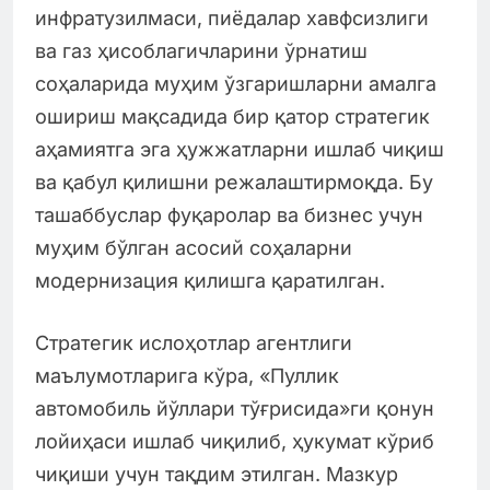
инфратузилмаси, пиёдалар хавфсизлиги
ва газ ҳисоблагичларини ўрнатиш
соҳаларида муҳим ўзгаришларни амалга
ошириш мақсадида бир қатор стратегик
аҳамиятга эга ҳужжатларни ишлаб чиқиш
ва қабул қилишни режалаштирмоқда. Бу
ташаббуслар фуқаролар ва бизнес учун
муҳим бўлган асосий соҳаларни
модернизация қилишга қаратилган.
Стратегик ислоҳотлар агентлиги
маълумотларига кўра, «Пуллик
автомобиль йўллари тўғрисида»ги қонун
лойиҳаси ишлаб чиқилиб, ҳукумат кўриб
чиқиши учун тақдим этилган. Мазкур