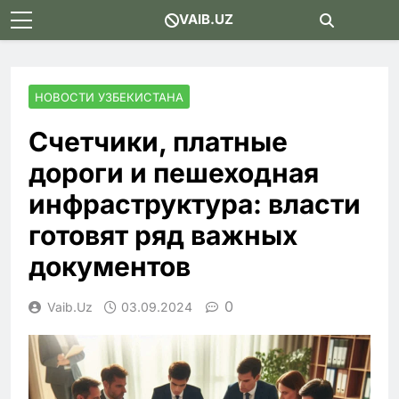
Skip
VAIB.UZ
to
content
НОВОСТИ УЗБЕКИСТАНА
Счетчики, платные
дороги и пешеходная
инфраструктура: власти
готовят ряд важных
документов
0
Vaib.uz
03.09.2024