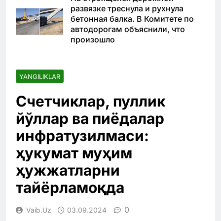
развязке треснула и рухнула
бетонная балка. В Комитете по
автодорогам объяснили, что
произошло
YANGILIKLAR
Счетчиклар, пуллик
йўллар ва пиёдалар
инфратузилмаси:
ҳукумат муҳим
ҳужжатларни
тайёрламоқда
0
Vaib.uz
03.09.2024