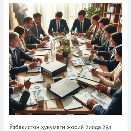
Ўзбекистон ҳукумати жорий йилда йўл