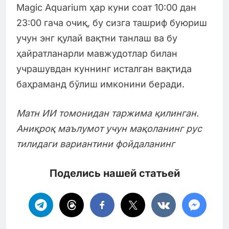
Magic Aquarium ҳар куни соат 10:00 дан
23:00 гача очиқ, бу сизга ташриф буюриш
учун энг қулай вақтни танлаш ва бу
ҳайратланарли мавжудотлар билан
учрашувдан куннинг исталган вақтида
баҳраманд бўлиш имконини беради.
Матн ИИ томонидан таржима қилинган.
Аниқроқ маълумот учун мақоланинг рус
тилидаги вариантини фойдаланинг
Поделись нашей статьей