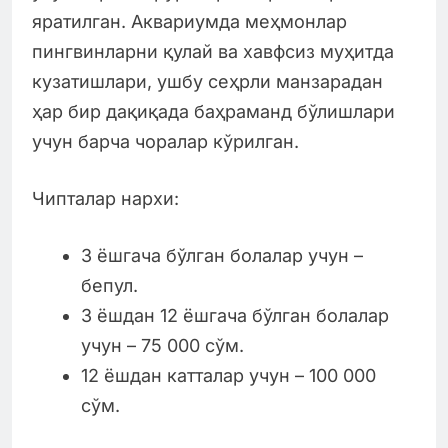
яратилган. Аквариумда меҳмонлар
пингвинларни қулай ва хавфсиз муҳитда
кузатишлари, ушбу сеҳрли манзарадан
ҳар бир дақиқада баҳраманд бўлишлари
учун барча чоралар кўрилган.
Чипталар нархи:
3 ёшгача бўлган болалар учун –
бепул.
3 ёшдан 12 ёшгача бўлган болалар
учун – 75 000 сўм.
12 ёшдан катталар учун – 100 000
сўм.