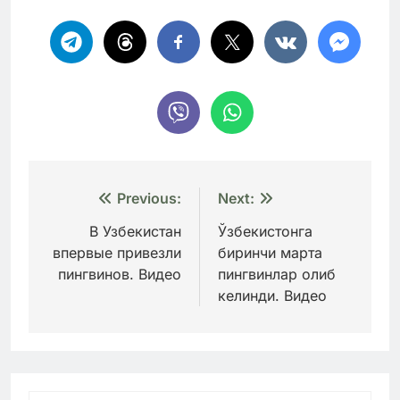
Навигация
Previous:
Next:
по
В Узбекистан
Ўзбекистонга
впервые привезли
биринчи марта
записям
пингвинов. Видео
пингвинлар олиб
келинди. Видео