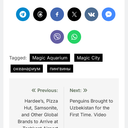
Tagged:
Magic Aquarium
Magic City
океанариум
пингвины
Навигация
Previous:
Next:
по
Hardee’s, Pizza
Penguins Brought to
Hut, Samsonite,
Uzbekistan for the
записям
and Other Global
First Time. Video
Brands to Arrive at