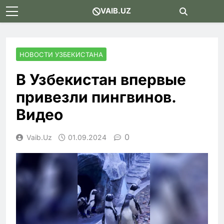
Skip
VAIB.UZ
to
content
НОВОСТИ УЗБЕКИСТАНА
В Узбекистан впервые
привезли пингвинов.
Видео
0
Vaib.uz
01.09.2024