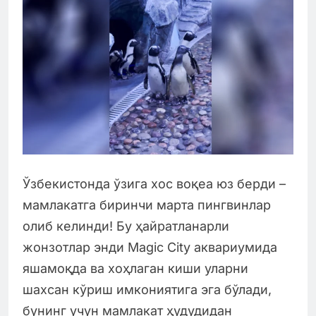
Ўзбекистонда ўзига хос воқеа юз берди –
мамлакатга биринчи марта пингвинлар
олиб келинди! Бу ҳайратланарли
жонзотлар энди Magic City аквариумида
яшамоқда ва хоҳлаган киши уларни
шахсан кўриш имкониятига эга бўлади,
бунинг учун мамлакат ҳудудидан