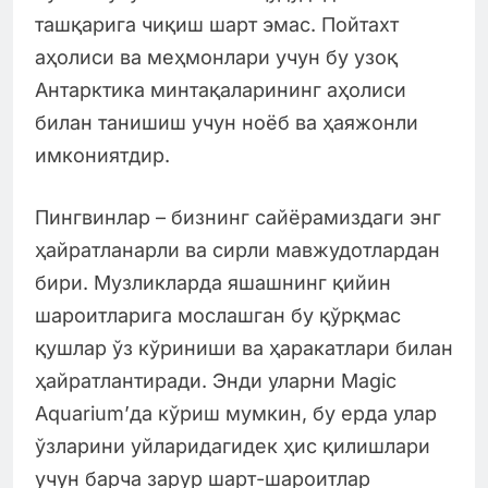
ташқарига чиқиш шарт эмас. Пойтахт
аҳолиси ва меҳмонлари учун бу узоқ
Антарктика минтақаларининг аҳолиси
билан танишиш учун ноёб ва ҳаяжонли
имкониятдир.
Пингвинлар – бизнинг сайёрамиздаги энг
ҳайратланарли ва сирли мавжудотлардан
бири. Музликларда яшашнинг қийин
шароитларига мослашган бу қўрқмас
қушлар ўз кўриниши ва ҳаракатлари билан
ҳайратлантиради. Энди уларни Magic
Aquarium’да кўриш мумкин, бу ерда улар
ўзларини уйларидагидек ҳис қилишлари
учун барча зарур шарт-шароитлар