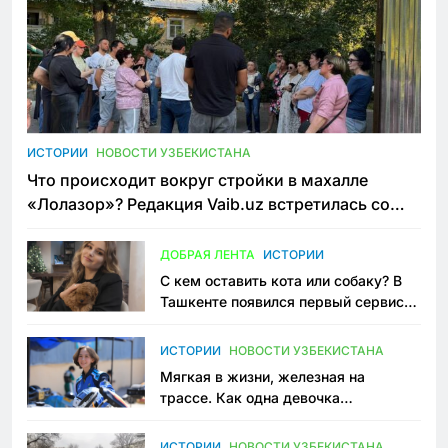
ИСТОРИИ
НОВОСТИ УЗБЕКИСТАНА
Что происходит вокруг стройки в махалле
«Лолазор»? Редакция Vaib.uz встретилась со
всеми сторонами конфликта
ДОБРАЯ ЛЕНТА
ИСТОРИИ
С кем оставить кота или собаку? В
Ташкенте появился первый сервис
зоонянь
ИСТОРИИ
НОВОСТИ УЗБЕКИСТАНА
Мягкая в жизни, железная на
трассе. Как одна девочка
переписывает автоспорт в
Узбекистане
ИСТОРИИ
НОВОСТИ УЗБЕКИСТАНА