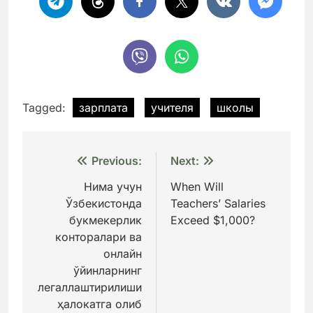
Tagged:
зарплата
учителя
школы
Навигация
Previous:
Next:
по
Нима учун
When Will
Ўзбекистонда
Teachers’ Salaries
записям
букмекерлик
Exceed $1,000?
конторалари ва
онлайн
ўйинларнинг
легаллаштирилиши
ҳалокатга олиб