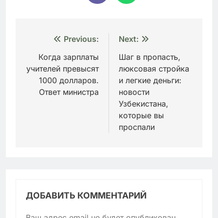
Навигация
Previous:
Next:
по
Когда зарплаты
Шаг в пропасть,
учителей превысят
люксовая стройка
записям
1000 долларов.
и легкие деньги:
Ответ министра
новости
Узбекистана,
которые вы
проспали
ДОБАВИТЬ КОММЕНТАРИЙ
Ваш адрес email не будет опубликован.