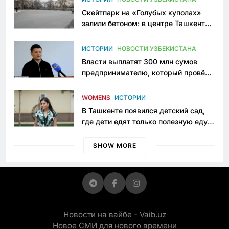
Скейтпарк на «Голубых куполах»
залили бетоном: в центре Ташкента
исчезло ещё одно общественное
пространство
ИСТОРИИ
НОВОСТИ УЗБЕКИСТАНА
Власти выплатят 300 млн сумов
предпринимателю, который провёл
пять лет в тюрьме по незаконному
приговору
WOMENS
ИСТОРИИ
В Ташкенте появился детский сад,
где дети едят только полезную еду.
Его открыла мама, которая устала
просить «кашу без сахара»
SHOW MORE
Новости на вайбе - Vaib.uz
Новое СМИ для нового времени