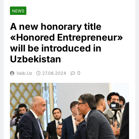
NEWS
A new honorary title
«Honored Entrepreneur»
will be introduced in
Uzbekistan
0
Vaib.uz
27.08.2024