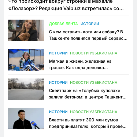
Что происходит вокруг стройки в махалле
«Лолазор»? Редакция Vaib.uz встретилась со
всеми сторонами конфликта
ДОБРАЯ ЛЕНТА
ИСТОРИИ
С кем оставить кота или собаку? В
Ташкенте появился первый сервис
зоонянь
ИСТОРИИ
НОВОСТИ УЗБЕКИСТАНА
Мягкая в жизни, железная на
трассе. Как одна девочка
переписывает автоспорт в
Узбекистане
ИСТОРИИ
НОВОСТИ УЗБЕКИСТАНА
Скейтпарк на «Голубых куполах»
залили бетоном: в центре Ташкента
исчезло ещё одно общественное
пространство
ИСТОРИИ
НОВОСТИ УЗБЕКИСТАНА
Власти выплатят 300 млн сумов
предпринимателю, который провёл
пять лет в тюрьме по незаконному