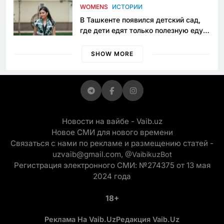
приговору
WOMENS
ИСТОРИИ
В Ташкенте появился детский сад,
где дети едят только полезную еду.
Его открыла мама, которая устала
просить «кашу без сахара»
SHOW MORE
Новости на вайбе - Vaib.uz
Новое СМИ для нового времени
Связаться с нами по рекламе и размещению статей -
uzvaib@gmail.com,
@VaibikuzBot
Регистрация электронного СМИ: №274375 от 13 мая
2024 года
18+
Реклама На Vaib.uz
Редакция Vaib.uz