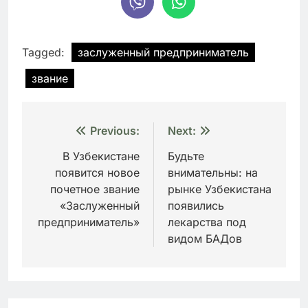
Tagged:
заслуженный предприниматель
звание
Навигация
Previous:
Next:
по
В Узбекистане
Будьте
появится новое
внимательны: на
записям
почетное звание
рынке Узбекистана
«Заслуженный
появились
предприниматель»
лекарства под
видом БАДов