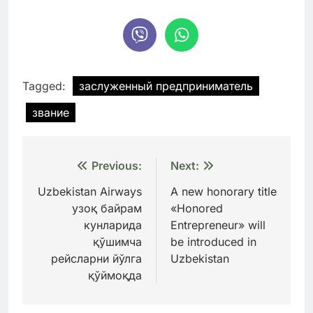
Tagged:
заслуженный предприниматель
звание
Навигация
Previous:
Next:
по
Uzbekistan Airways
A new honorary title
узоқ байрам
«Honored
записям
кунларида
Entrepreneur» will
қўшимча
be introduced in
рейсларни йўлга
Uzbekistan
қўймоқда