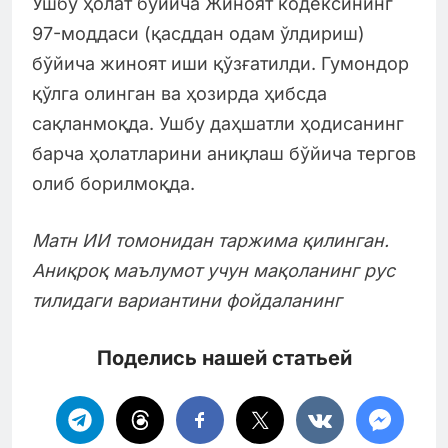
Ушбу ҳолат бўйича Жиноят кодексининг
97-моддаси (қасддан одам ўлдириш)
бўйича жиноят иши қўзғатилди. Гумондор
қўлга олинган ва ҳозирда ҳибсда
сақланмоқда. Ушбу даҳшатли ҳодисанинг
барча ҳолатларини аниқлаш бўйича тергов
олиб борилмоқда.
Матн ИИ томонидан таржима қилинган.
Аниқроқ маълумот учун мақоланинг рус
тилидаги вариантини фойдаланинг
Поделись нашей статьей