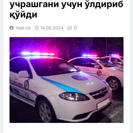
учрашгани учун ўлдириб
қўйди
0
Vaib.uz
14.08.2024