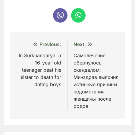
Навигация
Previous:
Next:
по
In Surkhandarya, a
Самолечение
16-year-old
обернулось
записям
teenager beat his
скандалом:
sister to death for
Минздрав выяснил
dating boys
истинные причины
недомогания
женщины после
родов