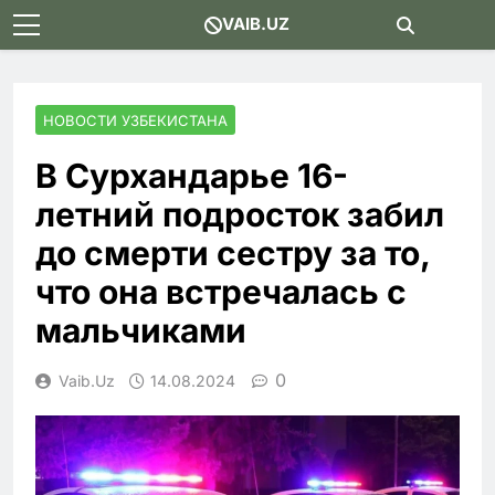
Skip
VAIB.UZ
to
content
НОВОСТИ УЗБЕКИСТАНА
В Сурхандарье 16-
летний подросток забил
до смерти сестру за то,
что она встречалась с
мальчиками
0
Vaib.uz
14.08.2024