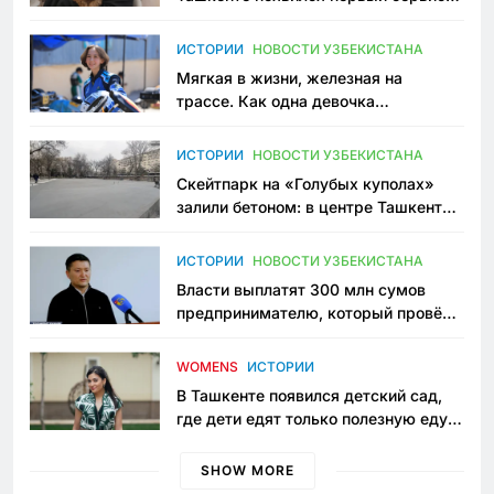
зоонянь
ИСТОРИИ
НОВОСТИ УЗБЕКИСТАНА
Мягкая в жизни, железная на
трассе. Как одна девочка
переписывает автоспорт в
Узбекистане
ИСТОРИИ
НОВОСТИ УЗБЕКИСТАНА
Скейтпарк на «Голубых куполах»
залили бетоном: в центре Ташкента
исчезло ещё одно общественное
пространство
ИСТОРИИ
НОВОСТИ УЗБЕКИСТАНА
Власти выплатят 300 млн сумов
предпринимателю, который провёл
пять лет в тюрьме по незаконному
приговору
WOMENS
ИСТОРИИ
В Ташкенте появился детский сад,
где дети едят только полезную еду.
Его открыла мама, которая устала
просить «кашу без сахара»
SHOW MORE