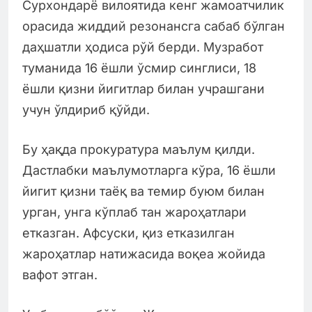
Сурхондарё вилоятида кенг жамоатчилик
орасида жиддий резонансга сабаб бўлган
даҳшатли ҳодиса рўй берди. Музработ
туманида 16 ёшли ўсмир синглиси, 18
ёшли қизни йигитлар билан учрашгани
учун ўлдириб қўйди.
Бу ҳақда прокуратура маълум қилди.
Дастлабки маълумотларга кўра, 16 ёшли
йигит қизни таёқ ва темир буюм билан
урган, унга кўплаб тан жароҳатлари
етказган. Афсуски, қиз етказилган
жароҳатлар натижасида воқеа жойида
вафот этган.