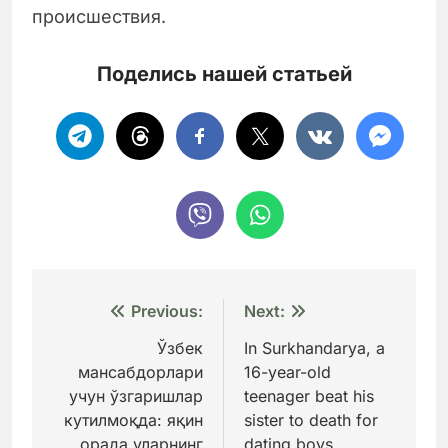
происшествия.
Поделись нашей статьей
Навигация
Previous:
Next:
по
Ўзбек
In Surkhandarya, a
мансабдорлари
16-year-old
записям
учун ўзгаришлар
teenager beat his
кутилмоқда: яқин
sister to death for
орада уларнинг
dating boys