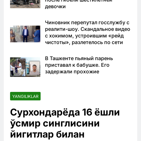
девочки
Чиновник перепутал госслужбу с
реалити-шоу. Скандальное видео
с хокимом, устроившим «рейд
чистоты», разлетелось по сети
В Ташкенте пьяный парень
приставал к бабушке. Его
задержали прохожие
YANGILIKLAR
Сурхондарёда 16 ёшли
ўсмир синглисини
йигитлар билан