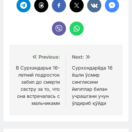
Навигация
Previous:
Next:
по
В Сурхандарье 16-
Сурхондарёда 16
летний подросток
ёшли ўсмир
записям
забил до смерти
синглисини
сестру за то, что
йигитлар билан
она встречалась с
учрашгани учун
мальчиками
ўлдириб қўйди