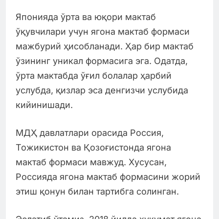
Японияда ўрта ва юқори мактаб
ўқувчилари учун ягона мактаб формаси
мажбурий ҳисобланади. Ҳар бир мактаб
ўзининг уникал формасига эга. Одатда,
ўрта мактабда ўғил болалар ҳарбий
услубда, қизлар эса денгизчи услубида
кийинишади.
МДҲ давлатлари орасида Россия,
Тожикистон ва Қозоғистонда ягона
мактаб формаси мавжуд. Хусусан,
Россияда ягона мактаб формасини жорий
этиш қонун билан тартибга солинган.