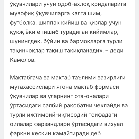
ўқувчилари учун одоб-ахлоқ қоидаларига
мувофиқ ўқувчиларга калта шим,
футболка, шиппак кийиш ва қизлар учун
қуюқ ёки ёпишиб турадиган кийимлар,
шунингдек, бўйин ва бармоқларга турли
тақинчоқлар тақиш тақиқланади», – деди
Камолов.
Мактабгача ва мактаб таълими вазирлиги
мутахассислари ягона мактаб формаси
ўқувчилар ва уларнинг ота-оналари
ўртасидаги салбий рақобатни чеклайди ва
турли ижтимоий-иқтисодий тоифадаги
оилалар фарзандлари ўртасидаги визуал
фарқни кескин камайтиради деб