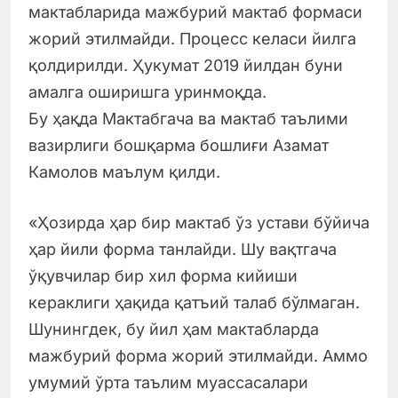
мактабларида мажбурий мактаб формаси
жорий этилмайди. Процесс келаси йилга
қолдирилди. Ҳукумат 2019 йилдан буни
амалга оширишга уринмоқда.
Бу ҳақда Мактабгача ва мактаб таълими
вазирлиги бошқарма бошлиғи Азамат
Камолов маълум қилди.
«Ҳозирда ҳар бир мактаб ўз устави бўйича
ҳар йили форма танлайди. Шу вақтгача
ўқувчилар бир хил форма кийиши
кераклиги ҳақида қатъий талаб бўлмаган.
Шунингдек, бу йил ҳам мактабларда
мажбурий форма жорий этилмайди. Аммо
умумий ўрта таълим муассасалари