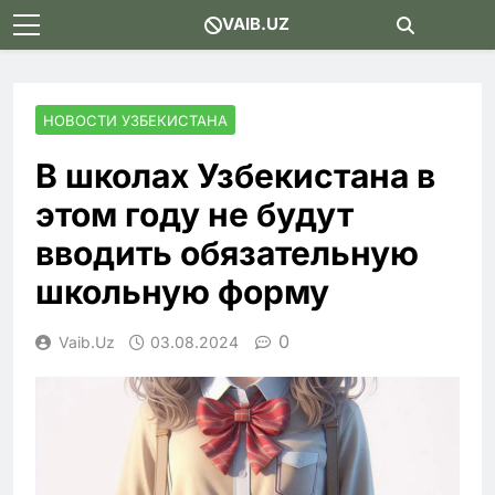
Skip
VAIB.UZ
to
content
НОВОСТИ УЗБЕКИСТАНА
В школах Узбекистана в
этом году не будут
вводить обязательную
школьную форму
0
Vaib.uz
03.08.2024