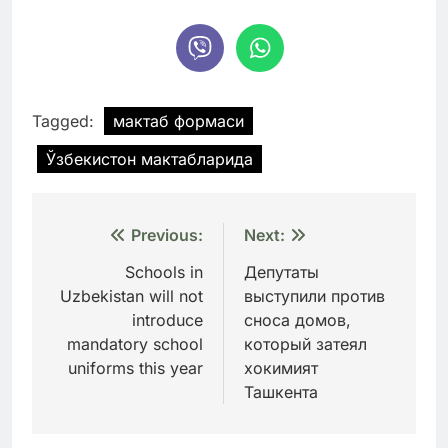
Tagged:
мактаб формаси
Ўзбекистон мактабларида
Навигация
Previous:
Next:
по
Schools in
Депутаты
Uzbekistan will not
выступили против
записям
introduce
сноса домов,
mandatory school
который затеял
uniforms this year
хокимият
Ташкента