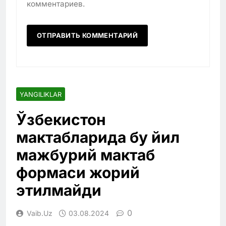
комментариев.
YANGILIKLAR
Ўзбекистон
мактабларида бу йил
мажбурий мактаб
формаси жорий
этилмайди
0
Vaib.uz
03.08.2024