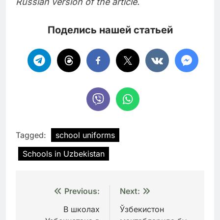
Russian version of the article.
Поделись нашей статьей
Tagged:
school uniforms
Schools in Uzbekistan
Навигация
Previous:
Next:
по
В школах
Ўзбекистон