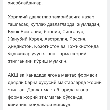
ҳисоблайдилар.
Хорижий давлатлар тажрибасига назар
ташласак, кўплаб давлатларда, жумладан,
Буюк Британия, Япония, Сингапур,
Жанубий Корея, Австралия, Россия,
Ҳиндистон, Қозоғистон ва Тожикистонда
ўқувчилар учун ягона форма жорий
этилганини кўриш мумкин.
АҚШ ва Канадада ягона мактаб формаси
деярли барча хусусий мактабларда жорий
этилган. Давлат мактабларида ягона
форма жорий этилмаган бўлса-да,
кийиниш қоидалари мавжуд.