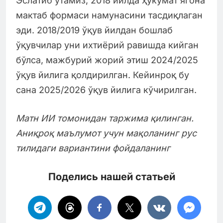
Эслатиб ўтамиз, 2018 йилда ҳукумат ягона
мактаб формаси намунасини тасдиқлаган
эди. 2018/2019 ўқув йилдан бошлаб
ўқувчилар уни ихтиёрий равишда кийган
бўлса, мажбурий жорий этиш 2024/2025
ўқув йилига қолдирилган. Кейинроқ бу
сана 2025/2026 ўқув йилига кўчирилган.
Матн ИИ томонидан таржима қилинган.
Аниқроқ маълумот учун мақоланинг рус
тилидаги вариантини фойдаланинг
Поделись нашей статьей