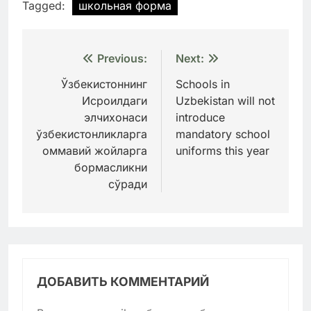
Tagged:
школьная форма
Навигация
Previous:
Next:
по
Ўзбекистоннинг
Schools in
Исроилдаги
Uzbekistan will not
записям
элчихонаси
introduce
ўзбекистонликларга
mandatory school
оммавий жойларга
uniforms this year
бормасликни
сўради
ДОБАВИТЬ КОММЕНТАРИЙ