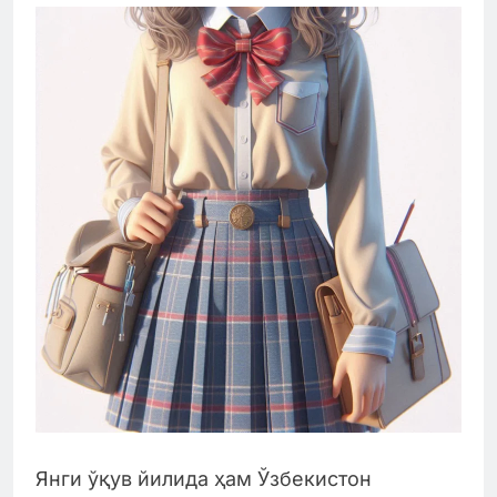
Янги ўқув йилида ҳам Ўзбекистон