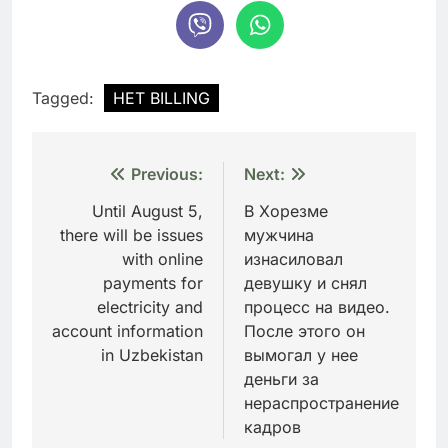
Tagged:
HET BILLING
Навигация
Previous:
Next:
по
Until August 5,
В Хорезме
there will be issues
мужчина
записям
with online
изнасиловал
payments for
девушку и снял
electricity and
процесс на видео.
account information
После этого он
in Uzbekistan
вымогал у нее
деньги за
нераспространение
кадров