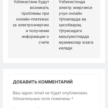
Узбекистане будут
Ўзбекистонда
записям
возникать
электр энергияси
проблемы при
учун онлайн
онлайн-платежах
тўловларда ва
за электроэнергию
ҳисобварақ
и получении
тўғрисидаги
информации о
маълумотларда
счете
муаммолар юзага
келади
ДОБАВИТЬ КОММЕНТАРИЙ
Ваш адрес email не будет опубликован.
Обязательные поля помечены
*