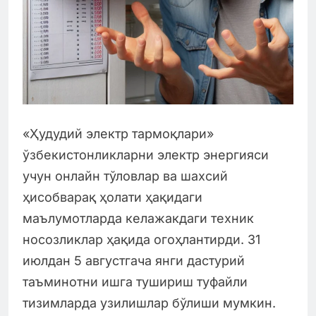
«Ҳудудий электр тармоқлари»
ўзбекистонликларни электр энергияси
учун онлайн тўловлар ва шахсий
ҳисобварақ ҳолати ҳақидаги
маълумотларда келажакдаги техник
носозликлар ҳақида огоҳлантирди. 31
июлдан 5 августгача янги дастурий
таъминотни ишга тушириш туфайли
тизимларда узилишлар бўлиши мумкин.