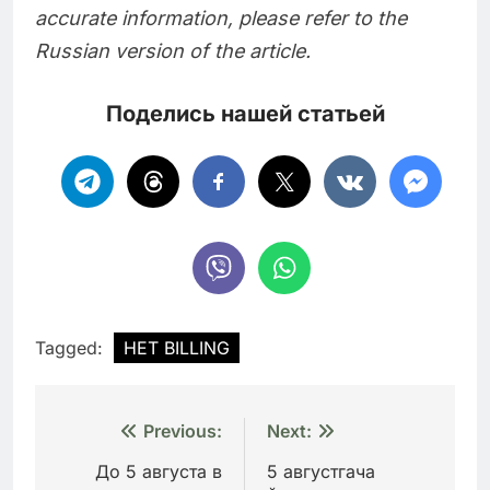
accurate information, please refer to the
Russian version of the article.
Поделись нашей статьей
Tagged:
HET BILLING
Навигация
Previous:
Next:
по
До 5 августа в
5 августгача