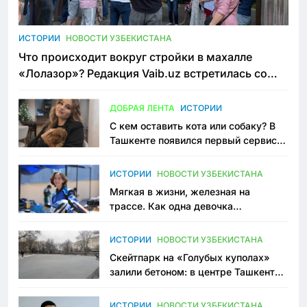
ИСТОРИИ
НОВОСТИ УЗБЕКИСТАНА
Что происходит вокруг стройки в махалле
«Лолазор»? Редакция Vaib.uz встретилась со
всеми сторонами конфликта
ДОБРАЯ ЛЕНТА
ИСТОРИИ
С кем оставить кота или собаку? В
Ташкенте появился первый сервис
зоонянь
ИСТОРИИ
НОВОСТИ УЗБЕКИСТАНА
Мягкая в жизни, железная на
трассе. Как одна девочка
переписывает автоспорт в
Узбекистане
ИСТОРИИ
НОВОСТИ УЗБЕКИСТАНА
Скейтпарк на «Голубых куполах»
залили бетоном: в центре Ташкента
исчезло ещё одно общественное
пространство
ИСТОРИИ
НОВОСТИ УЗБЕКИСТАНА