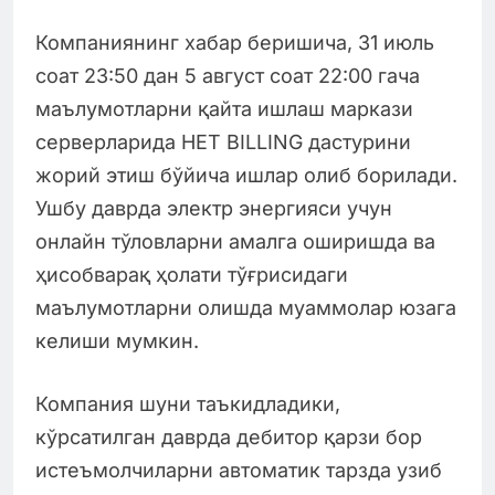
Компаниянинг хабар беришича, 31 июль
соат 23:50 дан 5 август соат 22:00 гача
маълумотларни қайта ишлаш маркази
серверларида HET BILLING дастурини
жорий этиш бўйича ишлар олиб борилади.
Ушбу даврда электр энергияси учун
онлайн тўловларни амалга оширишда ва
ҳисобварақ ҳолати тўғрисидаги
маълумотларни олишда муаммолар юзага
келиши мумкин.
Компания шуни таъкидладики,
кўрсатилган даврда дебитор қарзи бор
истеъмолчиларни автоматик тарзда узиб