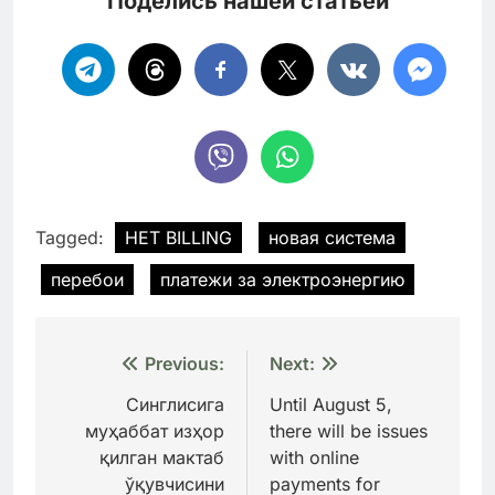
Поделись нашей статьей
Tagged:
HET BILLING
новая система
перебои
платежи за электроэнергию
Навигация
Previous:
Next:
по
Синглисига
Until August 5,
муҳаббат изҳор
there will be issues
записям
қилган мактаб
with online
ўқувчисини
payments for