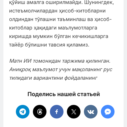
қўйиш амалга оширилмайди. Шунингдек,
истеъмолчилардан ҳисоб-китобларни
олдиндан тўлашни таъминлаш ва ҳисоб-
китоблар ҳақидаги маълумотларга
киришда мумкин бўлган кечикишларга
тайёр бўлишни тавсия қиламиз.
Матн ИИ томонидан таржима қилинган.
Аниқроқ маълумот учун мақоланинг рус
тилидаги вариантини фойдаланинг
Поделись нашей статьей