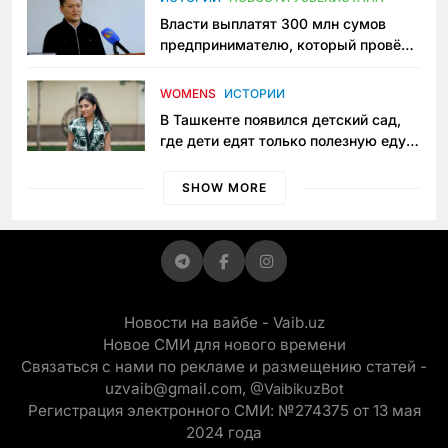
Власти выплатят 300 млн сумов
предпринимателю, который провёл
пять лет в тюрьме по незаконному
приговору
WOMENS
ИСТОРИИ
В Ташкенте появился детский сад,
где дети едят только полезную еду.
Его открыла мама, которая устала
просить «кашу без сахара»
SHOW MORE
Новости на вайбе - Vaib.uz
Новое СМИ для нового времени
Связаться с нами по рекламе и размещению статей -
uzvaib@gmail.com,
@VaibikuzBot
Регистрация электронного СМИ: №274375 от 13 мая
2024 года