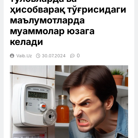
ҳисобварақ тўғрисидаги
маълумотларда
муаммолар юзага
келади
0
Vaib.uz
30.07.2024