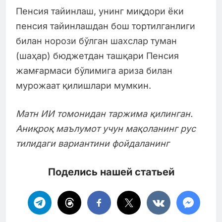
Пенсия тайинлаш, унинг миқдори ёки
пенсия тайинлашдан бош тортилганлиги
билан норози бўлган шахслар туман
(шаҳар) бюджетдан ташқари Пенсия
жамғармаси бўлимига ариза билан
мурожаат қилишлари мумкин.
Матн ИИ томонидан таржима қилинган.
Аниқроқ маълумот учун мақоланинг рус
тилидаги вариантини фойдаланинг
Поделись нашей статьей