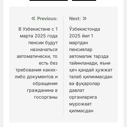
Навигация
Previous:
Next:
по
В Узбекистане с 1
Ўзбекистонда
марта 2025 года
2025 йил 1
записям
пенсии будут
мартдан
назначаться
пенсиялар
автоматически, то
автоматик тарзда
есть без
тайинланади, яъни
требования каких-
ҳеч қандай ҳужжат
либо документов и
талаб қилинмасдан
обращения
ва фуқаролар
гражданина в
давлат
госорганы
органларига
мурожаат
қилмасдан