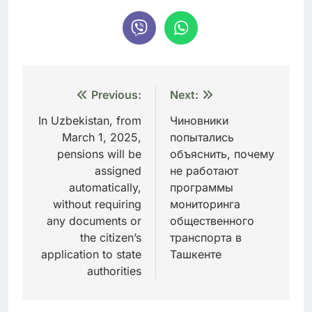
Навигация
Previous:
Next:
по
In Uzbekistan, from
Чиновники
March 1, 2025,
попытались
записям
pensions will be
объяснить, почему
assigned
не работают
automatically,
программы
without requiring
мониторинга
any documents or
общественного
the citizen’s
транспорта в
application to state
Ташкенте
authorities