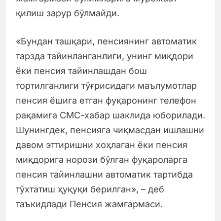
қилиш зарур бўлмайди.
«Бундан ташқари, пенсиянинг автоматик
тарзда тайинланганлиги, унинг миқдори
ёки пенсия тайинлашдан бош
тортилганлиги тўғрисидаги маълумотлар
пенсия ёшига етган фуқаронинг телефон
рақамига СМС-хабар шаклида юборилади.
Шунингдек, пенсияга чиқмасдан ишлашни
давом эттиришни хоҳлаган ёки пенсия
миқдорига норози бўлган фуқароларга
пенсия тайинлашни автоматик тартибда
тўхтатиш ҳуқуқи берилган», – деб
таъкидлади Пенсия жамғармаси.