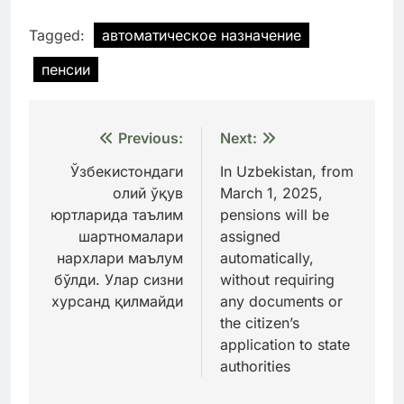
Tagged:
автоматическое назначение
пенсии
Навигация
Previous:
Next:
по
Ўзбекистондаги
In Uzbekistan, from
олий ўқув
March 1, 2025,
записям
юртларида таълим
pensions will be
шартномалари
assigned
нархлари маълум
automatically,
бўлди. Улар сизни
without requiring
хурсанд қилмайди
any documents or
the citizen’s
application to state
authorities