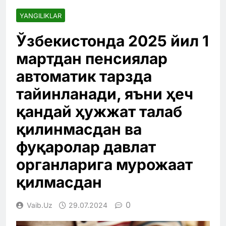
YANGILIKLAR
Ўзбекистонда 2025 йил 1
мартдан пенсиялар
автоматик тарзда
тайинланади, яъни ҳеч
қандай ҳужжат талаб
қилинмасдан ва
фуқаролар давлат
органларига мурожаат
қилмасдан
0
Vaib.uz
29.07.2024