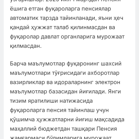
ёшига етган фуқароларга пенсиялар
автоматик тарзда тайинланади, яъни ҳеч
қандай ҳужжат талаб қилинмасдан ва
фуқаролар давлат органларига мурожаат
қилмасдан.
Барча маълумотлар фуқаронинг шахсий
маълумотлари тўғрисидаги ахборотлар
вазирликлар ва идораларнинг электрон
маълумотлар базасидан йиғилади. Янги
тизим яратилиши натижасида
фуқароларга пенсия тайинлаш учун
қўшимча ҳужжатларни йиғиш мақсадида
маҳаллий бюджетдан ташқари Пенсия
жамғармаси бўлимларига мурожаат