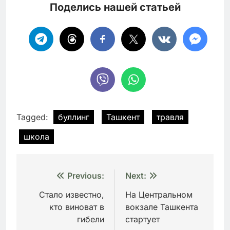
Поделись нашей статьей
Tagged:
буллинг
Ташкент
травля
школа
Навигация
Previous:
Next:
по
Стало известно,
На Центральном
кто виноват в
вокзале Ташкента
записям
гибели
стартует