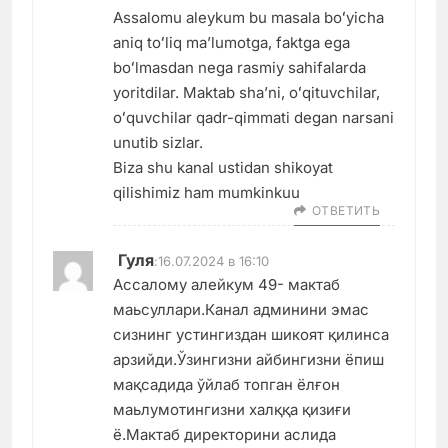
Assalomu aleykum bu masala boʻyicha
aniq toʻliq ma’lumotga, faktga ega
boʻlmasdan nega rasmiy sahifalarda
yoritdilar. Maktab sha’ni, oʻqituvchilar,
oʻquvchilar qadr-qimmati degan narsani
unutib sizlar.
Biza shu kanal ustidan shikoyat
qilishimiz ham mumkinkuu
ОТВЕТИТЬ
Гуля
:
16.07.2024 в 16:10
Ассалому алейкум 49- мактаб
маьсуллари.Канал админини эмас
сизнинг устингиздан шикоят қилинса
арзийди.Ўзингизни айбингизни ёпиш
мақсадида ўйлаб топган ёлғон
маьлумотингизни халққа қизиғи
ё.Мактаб директорини аслида