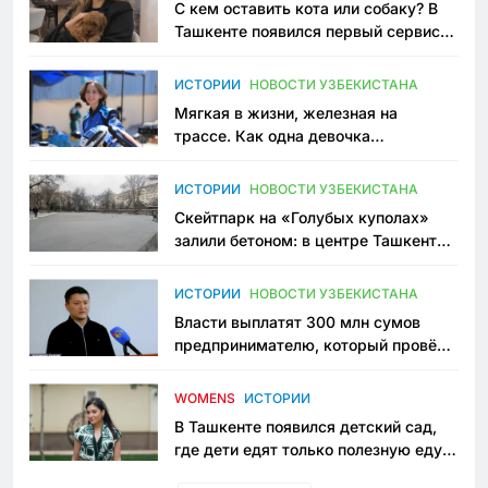
С кем оставить кота или собаку? В
Ташкенте появился первый сервис
зоонянь
ИСТОРИИ
НОВОСТИ УЗБЕКИСТАНА
Мягкая в жизни, железная на
трассе. Как одна девочка
переписывает автоспорт в
Узбекистане
ИСТОРИИ
НОВОСТИ УЗБЕКИСТАНА
Скейтпарк на «Голубых куполах»
залили бетоном: в центре Ташкента
исчезло ещё одно общественное
пространство
ИСТОРИИ
НОВОСТИ УЗБЕКИСТАНА
Власти выплатят 300 млн сумов
предпринимателю, который провёл
пять лет в тюрьме по незаконному
приговору
WOMENS
ИСТОРИИ
В Ташкенте появился детский сад,
где дети едят только полезную еду.
Его открыла мама, которая устала