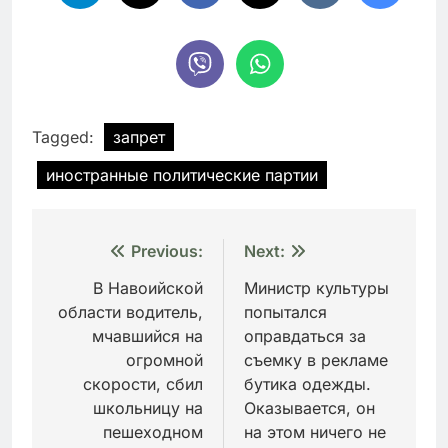
Tagged:
запрет
иностранные политические партии
Навигация
Previous:
Next:
по
В Навоийской
Министр культуры
области водитель,
попытался
записям
мчавшийся на
оправдаться за
огромной
съемку в рекламе
скорости, сбил
бутика одежды.
школьницу на
Оказывается, он
пешеходном
на этом ничего не