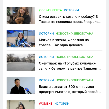
всеми сторонами конфликта
ДОБРАЯ ЛЕНТА
ИСТОРИИ
С кем оставить кота или собаку? В
Ташкенте появился первый сервис
зоонянь
ИСТОРИИ
НОВОСТИ УЗБЕКИСТАНА
Мягкая в жизни, железная на
трассе. Как одна девочка
переписывает автоспорт в
Узбекистане
ИСТОРИИ
НОВОСТИ УЗБЕКИСТАНА
Скейтпарк на «Голубых куполах»
залили бетоном: в центре Ташкента
исчезло ещё одно общественное
пространство
ИСТОРИИ
НОВОСТИ УЗБЕКИСТАНА
Власти выплатят 300 млн сумов
предпринимателю, который провёл
пять лет в тюрьме по незаконному
приговору
WOMENS
ИСТОРИИ