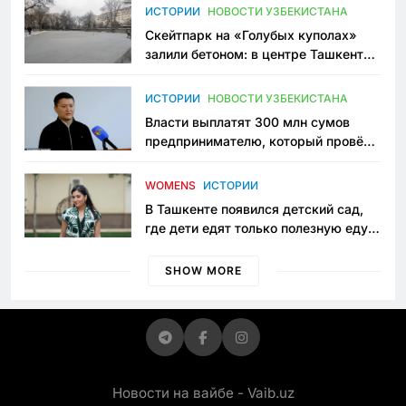
Узбекистане
ИСТОРИИ
НОВОСТИ УЗБЕКИСТАНА
Скейтпарк на «Голубых куполах»
залили бетоном: в центре Ташкента
исчезло ещё одно общественное
пространство
ИСТОРИИ
НОВОСТИ УЗБЕКИСТАНА
Власти выплатят 300 млн сумов
предпринимателю, который провёл
пять лет в тюрьме по незаконному
приговору
WOMENS
ИСТОРИИ
В Ташкенте появился детский сад,
где дети едят только полезную еду.
Его открыла мама, которая устала
просить «кашу без сахара»
SHOW MORE
Новости на вайбе - Vaib.uz