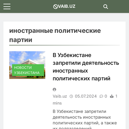
Skip
VAIB.UZ
to
content
иностранные политические
партии
В Узбекистане
запретили деятельность
НОВОСТИ
иностранных
УЗБЕКИСТАНА
политических партий
Vaib.uz
05.07.2024
0
1
mins
В Узбекистане запретили
деятельность иностранных
политических партий, а также
их подразделений.