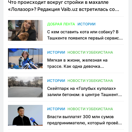
Что происходит вокруг стройки в махалле
«Лолазор»? Редакция Vaib.uz встретилась со
всеми сторонами конфликта
ДОБРАЯ ЛЕНТА
ИСТОРИИ
С кем оставить кота или собаку? В
Ташкенте появился первый сервис
зоонянь
ИСТОРИИ
НОВОСТИ УЗБЕКИСТАНА
Мягкая в жизни, железная на
трассе. Как одна девочка
переписывает автоспорт в
Узбекистане
ИСТОРИИ
НОВОСТИ УЗБЕКИСТАНА
Скейтпарк на «Голубых куполах»
залили бетоном: в центре Ташкента
исчезло ещё одно общественное
пространство
ИСТОРИИ
НОВОСТИ УЗБЕКИСТАНА
Власти выплатят 300 млн сумов
предпринимателю, который провёл
пять лет в тюрьме по незаконному