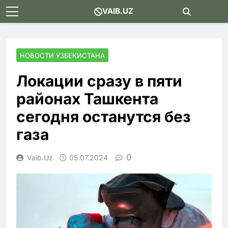
Skip
VAIB.UZ
to
content
НОВОСТИ УЗБЕКИСТАНА
Локации сразу в пяти
районах Ташкента
сегодня останутся без
газа
0
Vaib.uz
05.07.2024