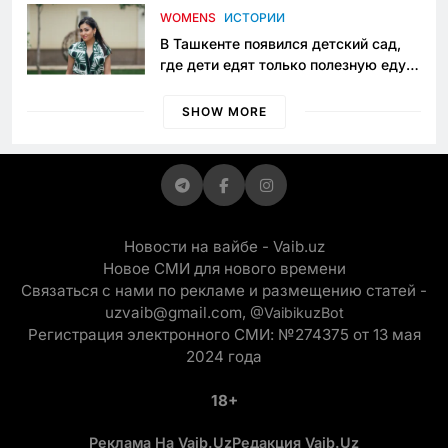
приговору
WOMENS
ИСТОРИИ
В Ташкенте появился детский сад,
где дети едят только полезную еду.
Его открыла мама, которая устала
просить «кашу без сахара»
SHOW MORE
Новости на вайбе - Vaib.uz
Новое СМИ для нового времени
Связаться с нами по рекламе и размещению статей -
uzvaib@gmail.com,
@VaibikuzBot
Регистрация электронного СМИ: №274375 от 13 мая
2024 года
18+
Реклама На Vaib.uz
Редакция Vaib.uz