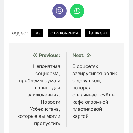
Tagged:
газ
отключения
Ташкент
Навигация
Previous:
Next:
по
Непонятная
В соцсетях
соцнорма,
завирусился ролик
записям
проблемы сума и
с девушкой,
шопинг для
которая
заключенных.
оплачивает счёт в
Новости
кафе огромной
Узбекистана,
пластиковой
которые вы могли
картой
пропустить