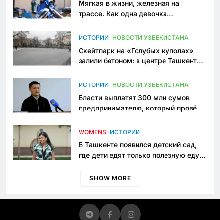
Мягкая в жизни, железная на
трассе. Как одна девочка
переписывает автоспорт в
Узбекистане
ИСТОРИИ
НОВОСТИ УЗБЕКИСТАНА
Скейтпарк на «Голубых куполах»
залили бетоном: в центре Ташкента
исчезло ещё одно общественное
пространство
ИСТОРИИ
НОВОСТИ УЗБЕКИСТАНА
Власти выплатят 300 млн сумов
предпринимателю, который провёл
пять лет в тюрьме по незаконному
приговору
WOMENS
ИСТОРИИ
В Ташкенте появился детский сад,
где дети едят только полезную еду.
Его открыла мама, которая устала
просить «кашу без сахара»
SHOW MORE