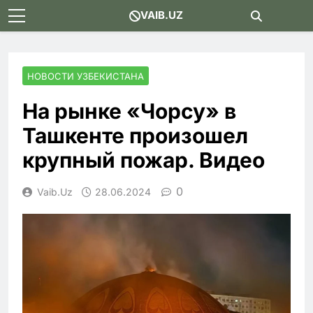
Skip
VAIB.UZ
to
content
НОВОСТИ УЗБЕКИСТАНА
На рынке «Чорсу» в
Ташкенте произошел
крупный пожар. Видео
0
Vaib.uz
28.06.2024