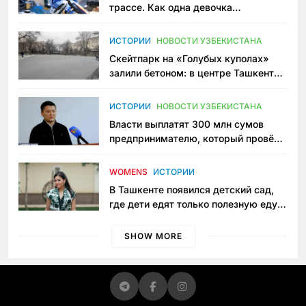
трассе. Как одна девочка
переписывает автоспорт в
Узбекистане
ИСТОРИИ
НОВОСТИ УЗБЕКИСТАНА
Скейтпарк на «Голубых куполах»
залили бетоном: в центре Ташкента
исчезло ещё одно общественное
пространство
ИСТОРИИ
НОВОСТИ УЗБЕКИСТАНА
Власти выплатят 300 млн сумов
предпринимателю, который провёл
пять лет в тюрьме по незаконному
приговору
WOMENS
ИСТОРИИ
В Ташкенте появился детский сад,
где дети едят только полезную еду.
Его открыла мама, которая устала
просить «кашу без сахара»
SHOW MORE