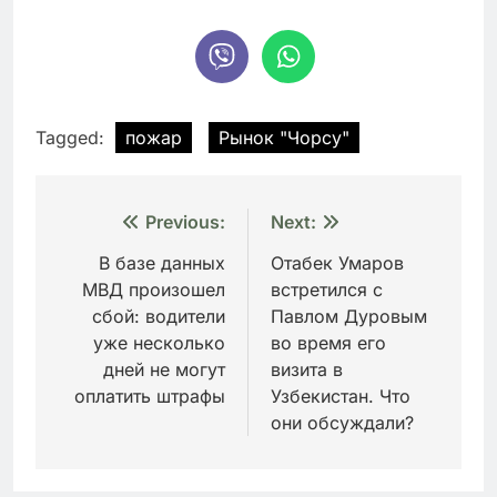
Tagged:
пожар
Рынок "Чорсу"
Навигация
Previous:
Next:
по
В базе данных
Отабек Умаров
МВД произошел
встретился с
записям
сбой: водители
Павлом Дуровым
уже несколько
во время его
дней не могут
визита в
оплатить штрафы
Узбекистан. Что
они обсуждали?