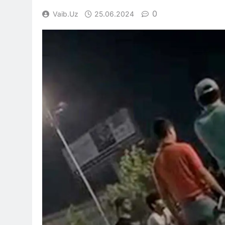
0
Vaib.uz
25.06.2024