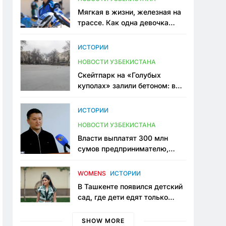
Мягкая в жизни, железная на
трассе. Как одна девочка
переписывает автоспорт в
Узбекистане
ИСТОРИИ
НОВОСТИ УЗБЕКИСТАНА
Скейтпарк на «Голубых
куполах» залили бетоном: в
центре Ташкента исчезло ещё
одно общественное
ИСТОРИИ
пространство
НОВОСТИ УЗБЕКИСТАНА
Власти выплатят 300 млн
сумов предпринимателю,
который провёл пять лет в
тюрьме по незаконному
WOMENS
ИСТОРИИ
приговору
В Ташкенте появился детский
сад, где дети едят только
полезную еду. Его открыла
мама, которая устала просить
SHOW MORE