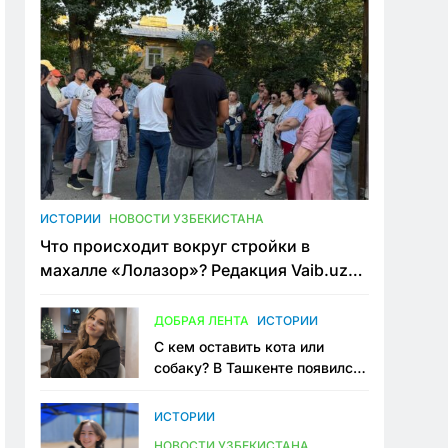
ИСТОРИИ
НОВОСТИ УЗБЕКИСТАНА
Что происходит вокруг стройки в
махалле «Лолазор»? Редакция Vaib.uz
встретилась со всеми сторонами
конфликта
ДОБРАЯ ЛЕНТА
ИСТОРИИ
С кем оставить кота или
собаку? В Ташкенте появился
первый сервис зоонянь
ИСТОРИИ
НОВОСТИ УЗБЕКИСТАНА