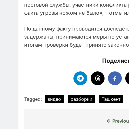
постовой службы, участники конфликта 
факта угрозы ножом не было», – отмети
По данному факту проводится доследст
задержаны, принимаются меры по уста
итогам проверки будет принято законн
Поделись
Tagged:
видео
разборки
Ташкент
Навигация
Previou