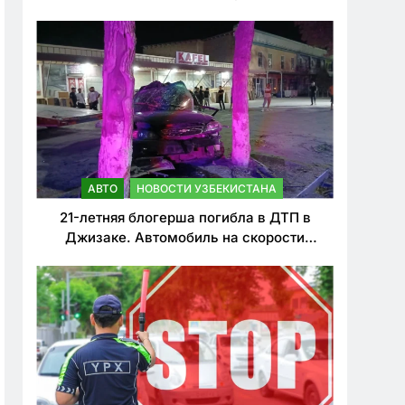
о резком ужесточении наказаний для
нарушителей ПДД
АВТО
НОВОСТИ УЗБЕКИСТАНА
21-летняя блогерша погибла в ДТП в
Джизаке. Автомобиль на скорости
врезался в дерево