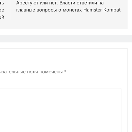
ть
Арестуют или нет. Власти ответили на
ое
главные вопросы о монетах Hamster Kombat
ей
язательные поля помечены
*