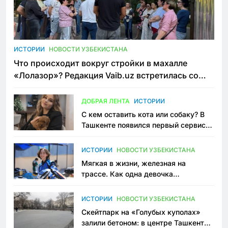
ИСТОРИИ
НОВОСТИ УЗБЕКИСТАНА
Что происходит вокруг стройки в махалле
«Лолазор»? Редакция Vaib.uz встретилась со
всеми сторонами конфликта
ДОБРАЯ ЛЕНТА
ИСТОРИИ
С кем оставить кота или собаку? В
Ташкенте появился первый сервис
зоонянь
ИСТОРИИ
НОВОСТИ УЗБЕКИСТАНА
Мягкая в жизни, железная на
трассе. Как одна девочка
переписывает автоспорт в
Узбекистане
ИСТОРИИ
НОВОСТИ УЗБЕКИСТАНА
Скейтпарк на «Голубых куполах»
залили бетоном: в центре Ташкента