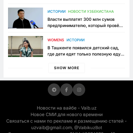
исчезло ещё одно общественное
пространство
ИСТОРИИ
НОВОСТИ УЗБЕКИСТАНА
Власти выплатят 300 млн сумов
предпринимателю, который провёл
пять лет в тюрьме по незаконному
приговору
WOMENS
ИСТОРИИ
В Ташкенте появился детский сад,
где дети едят только полезную еду.
Его открыла мама, которая устала
просить «кашу без сахара»
SHOW MORE
Новости на вайбе - Vaib.uz
Новое СМИ для нового времени
Связаться с нами по рекламе и размещению статей -
uzvaib@gmail.com,
@VaibikuzBot