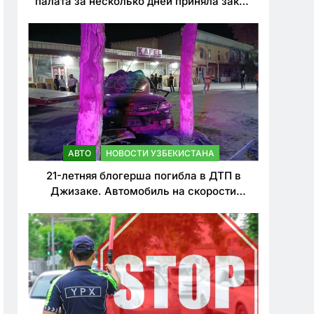
палата за несколько дней приняла закон
о резком ужесточении наказаний для
нарушителей ПДД
АВТО
НОВОСТИ УЗБЕКИСТАНА
21-летняя блогерша погибла в ДТП в
Джизаке. Автомобиль на скорости
врезался в дерево