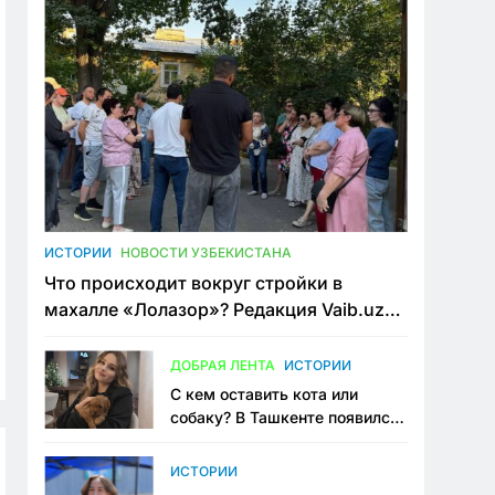
ИСТОРИИ
НОВОСТИ УЗБЕКИСТАНА
Что происходит вокруг стройки в
махалле «Лолазор»? Редакция Vaib.uz
встретилась со всеми сторонами
конфликта
ДОБРАЯ ЛЕНТА
ИСТОРИИ
С кем оставить кота или
собаку? В Ташкенте появился
первый сервис зоонянь
ИСТОРИИ