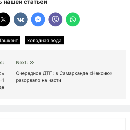
 нашей статьей
Ташкент
холодная вода
s:
Next:
сь
Очередное ДТП: в Самарканде «Нексию»
-1
разорвало на части
де