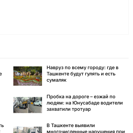
Навруз по всему городу: где в
е
Ташкенте будут гулять и есть
сумаляк
Пробка на дороге – езжай по
людям: на Юнусабаде водители
захватили тротуар
ть
В Ташкенте выявили
х
многочисленные нарушения при