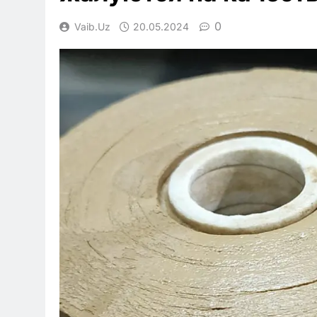
0
Vaib.uz
20.05.2024