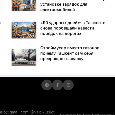
установке зарядок для
электромобилей
и
«90 ударных дней»: в Ташкенте
снова пообещали навести
порядок на дорогах
Строймусор вместо газонов:
почему Ташкент сам себя
превращает в свалку
vaib@gmail.com,
@VaibikuzBot