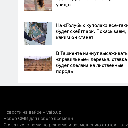
улицах
На «Голубых куполах» все-так
будет скейтпарк. Показываем,
каким он станет
В Ташкенте начнут высаживать
«правильные» деревья: ставка
будет сделана на лиственные
породы
Новости на вайбе - Vaib.uz
Новое СМИ для нового времени
Связаться с нами по рекламе и размещению статей - uz