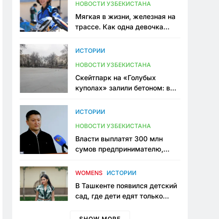
НОВОСТИ УЗБЕКИСТАНА
Мягкая в жизни, железная на
трассе. Как одна девочка
переписывает автоспорт в
Узбекистане
ИСТОРИИ
НОВОСТИ УЗБЕКИСТАНА
Скейтпарк на «Голубых
куполах» залили бетоном: в
центре Ташкента исчезло ещё
одно общественное
ИСТОРИИ
пространство
НОВОСТИ УЗБЕКИСТАНА
Власти выплатят 300 млн
сумов предпринимателю,
который провёл пять лет в
тюрьме по незаконному
WOMENS
ИСТОРИИ
приговору
В Ташкенте появился детский
сад, где дети едят только
полезную еду. Его открыла
мама, которая устала просить
SHOW MORE