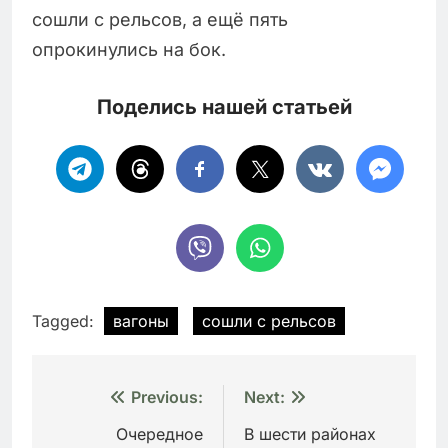
сошли с рельсов, а ещё пять
опрокинулись на бок.
Поделись нашей статьей
Tagged:
вагоны
сошли с рельсов
Навигация
Previous:
Next:
по
Очередное
В шести районах