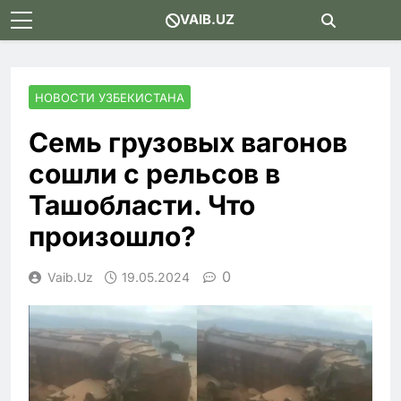
Skip
VAIB.UZ
to
content
НОВОСТИ УЗБЕКИСТАНА
Семь грузовых вагонов
сошли с рельсов в
Ташобласти. Что
произошло?
0
Vaib.uz
19.05.2024