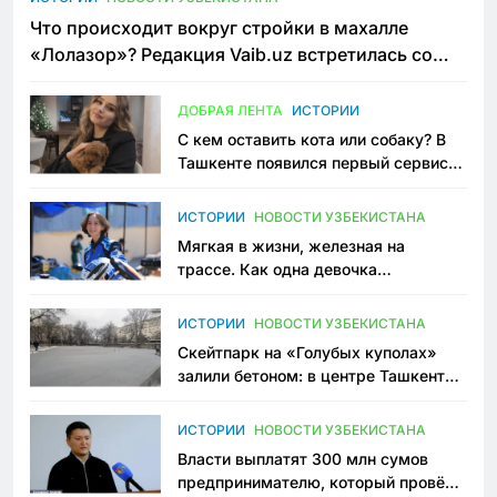
Что происходит вокруг стройки в махалле
«Лолазор»? Редакция Vaib.uz встретилась со
всеми сторонами конфликта
ДОБРАЯ ЛЕНТА
ИСТОРИИ
С кем оставить кота или собаку? В
Ташкенте появился первый сервис
зоонянь
ИСТОРИИ
НОВОСТИ УЗБЕКИСТАНА
Мягкая в жизни, железная на
трассе. Как одна девочка
переписывает автоспорт в
Узбекистане
ИСТОРИИ
НОВОСТИ УЗБЕКИСТАНА
Скейтпарк на «Голубых куполах»
залили бетоном: в центре Ташкента
исчезло ещё одно общественное
пространство
ИСТОРИИ
НОВОСТИ УЗБЕКИСТАНА
Власти выплатят 300 млн сумов
предпринимателю, который провёл