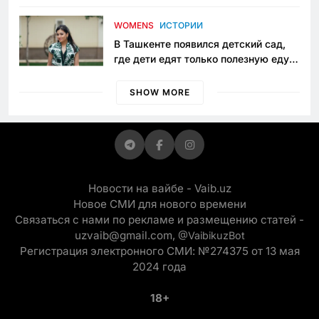
пять лет в тюрьме по незаконному
приговору
WOMENS
ИСТОРИИ
В Ташкенте появился детский сад,
где дети едят только полезную еду.
Его открыла мама, которая устала
просить «кашу без сахара»
SHOW MORE
Новости на вайбе - Vaib.uz
Новое СМИ для нового времени
Связаться с нами по рекламе и размещению статей -
uzvaib@gmail.com,
@VaibikuzBot
Регистрация электронного СМИ: №274375 от 13 мая
2024 года
18+