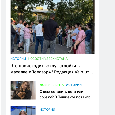
ИСТОРИИ
НОВОСТИ УЗБЕКИСТАНА
Что происходит вокруг стройки в
махалле «Лолазор»? Редакция Vaib.uz
встретилась со всеми сторонами
конфликта
ДОБРАЯ ЛЕНТА
ИСТОРИИ
С кем оставить кота или
собаку? В Ташкенте появился
первый сервис зоонянь
ИСТОРИИ