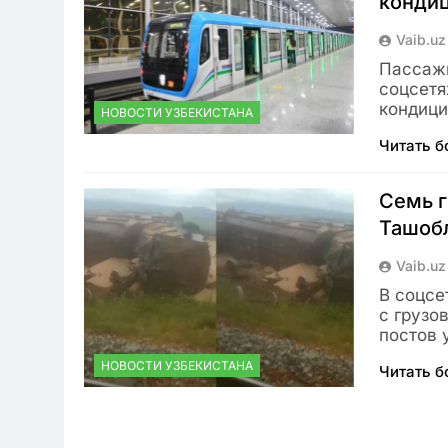
конди
Vaib.uz
Пассажи
соцсетя
кондици
НОВОСТИ УЗБЕКИСТАНА
Читать 
Семь г
Ташобл
Vaib.uz
В соцсе
с грузо
постов 
НОВОСТИ УЗБЕКИСТАНА
Читать 