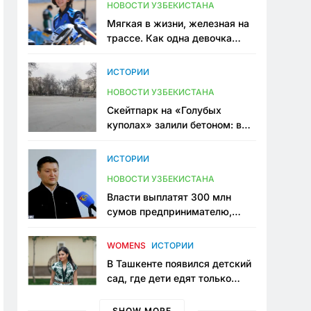
НОВОСТИ УЗБЕКИСТАНА
Мягкая в жизни, железная на
трассе. Как одна девочка
переписывает автоспорт в
Узбекистане
ИСТОРИИ
НОВОСТИ УЗБЕКИСТАНА
Скейтпарк на «Голубых
куполах» залили бетоном: в
центре Ташкента исчезло ещё
одно общественное
ИСТОРИИ
пространство
НОВОСТИ УЗБЕКИСТАНА
Власти выплатят 300 млн
сумов предпринимателю,
который провёл пять лет в
тюрьме по незаконному
WOMENS
ИСТОРИИ
приговору
В Ташкенте появился детский
сад, где дети едят только
полезную еду. Его открыла
мама, которая устала просить
SHOW MORE