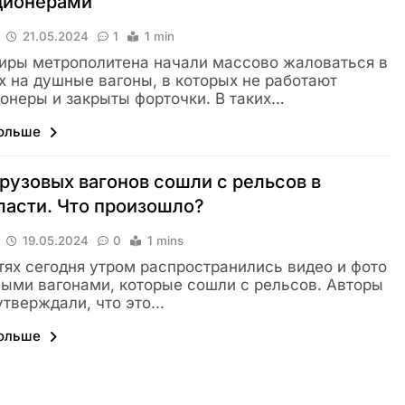
ционерами
21.05.2024
1
1 min
ры метрополитена начали массово жаловаться в
х на душные вагоны, в которых не работают
онеры и закрыты форточки. В таких…
больше
рузовых вагонов сошли с рельсов в
асти. Что произошло?
19.05.2024
0
1 mins
тях сегодня утром распространились видео и фото
выми вагонами, которые сошли с рельсов. Авторы
утверждали, что это…
больше