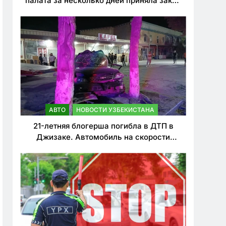
палата за несколько дней приняла закон
о резком ужесточении наказаний для
нарушителей ПДД
АВТО
НОВОСТИ УЗБЕКИСТАНА
21-летняя блогерша погибла в ДТП в
Джизаке. Автомобиль на скорости
врезался в дерево