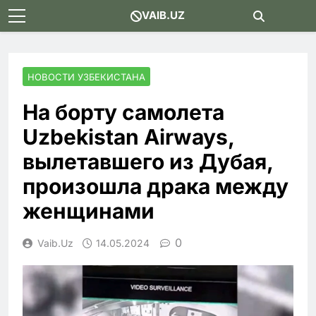
Skip
VAIB.UZ
to
content
НОВОСТИ УЗБЕКИСТАНА
На борту самолета
Uzbekistаn Airways,
вылетавшего из Дубая,
произошла драка между
женщинами
0
Vaib.uz
14.05.2024