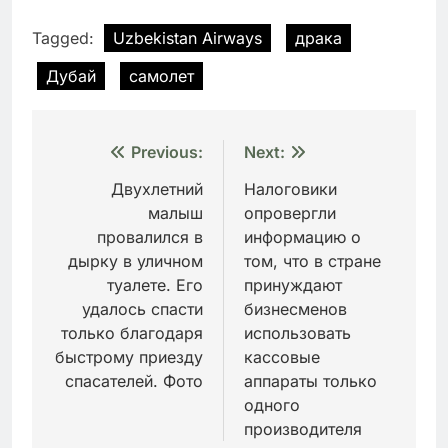
Tagged:
Uzbekistаn Airways
драка
Дубай
самолет
Навигация
Previous:
Next:
по
Двухлетний
Налоговики
малыш
опровергли
записям
провалился в
информацию о
дырку в уличном
том, что в стране
туалете. Его
принуждают
удалось спасти
бизнесменов
только благодаря
использовать
быстрому приезду
кассовые
спасателей. Фото
аппараты только
одного
производителя