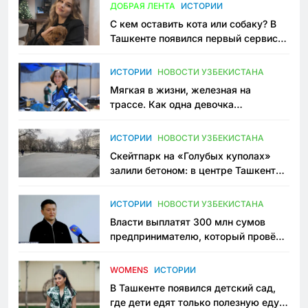
ДОБРАЯ ЛЕНТА
ИСТОРИИ
С кем оставить кота или собаку? В
Ташкенте появился первый сервис
зоонянь
ИСТОРИИ
НОВОСТИ УЗБЕКИСТАНА
Мягкая в жизни, железная на
трассе. Как одна девочка
переписывает автоспорт в
Узбекистане
ИСТОРИИ
НОВОСТИ УЗБЕКИСТАНА
Скейтпарк на «Голубых куполах»
залили бетоном: в центре Ташкента
исчезло ещё одно общественное
пространство
ИСТОРИИ
НОВОСТИ УЗБЕКИСТАНА
Власти выплатят 300 млн сумов
предпринимателю, который провёл
пять лет в тюрьме по незаконному
приговору
WOMENS
ИСТОРИИ
В Ташкенте появился детский сад,
где дети едят только полезную еду.