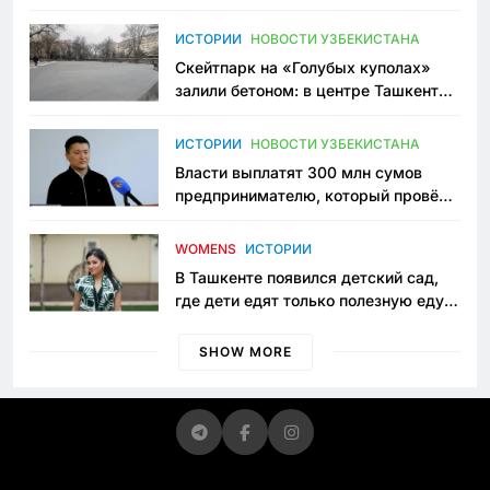
переписывает автоспорт в
Узбекистане
ИСТОРИИ
НОВОСТИ УЗБЕКИСТАНА
Скейтпарк на «Голубых куполах»
залили бетоном: в центре Ташкента
исчезло ещё одно общественное
пространство
ИСТОРИИ
НОВОСТИ УЗБЕКИСТАНА
Власти выплатят 300 млн сумов
предпринимателю, который провёл
пять лет в тюрьме по незаконному
приговору
WOMENS
ИСТОРИИ
В Ташкенте появился детский сад,
где дети едят только полезную еду.
Его открыла мама, которая устала
просить «кашу без сахара»
SHOW MORE