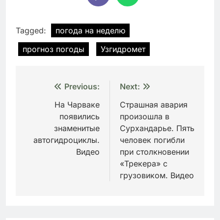
Tagged:
погода на неделю
прогноз погоды
Узгидромет
Навигация
Previous:
Next:
по
На Чарваке
Страшная авария
появились
произошла в
записям
знаменитые
Сурхандарье. Пять
автогидроциклы.
человек погибли
Видео
при столкновении
«Трекера» с
грузовиком. Видео