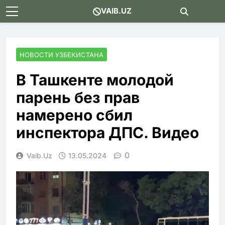
Skip
VAIB.UZ
to
content
НОВОСТИ УЗБЕКИСТАНА
В Ташкенте молодой
парень без прав
намерено сбил
инспектора ДПС. Видео
0
Vaib.uz
13.05.2024