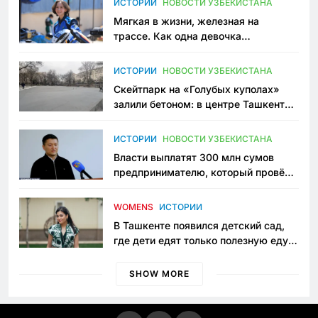
ИСТОРИИ
НОВОСТИ УЗБЕКИСТАНА
Мягкая в жизни, железная на
трассе. Как одна девочка
переписывает автоспорт в
Узбекистане
ИСТОРИИ
НОВОСТИ УЗБЕКИСТАНА
Скейтпарк на «Голубых куполах»
залили бетоном: в центре Ташкента
исчезло ещё одно общественное
пространство
ИСТОРИИ
НОВОСТИ УЗБЕКИСТАНА
Власти выплатят 300 млн сумов
предпринимателю, который провёл
пять лет в тюрьме по незаконному
приговору
WOMENS
ИСТОРИИ
В Ташкенте появился детский сад,
где дети едят только полезную еду.
Его открыла мама, которая устала
просить «кашу без сахара»
SHOW MORE