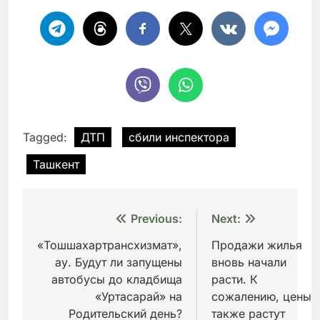
Tagged:
ДТП
сбили инспектора
Ташкент
Навигация
Previous:
Next:
по
«Тошшахартрансхизмат»,
Продажи жилья
ау. Будут ли запущены
вновь начали
записям
автобусы до кладбища
расти. К
«Уртасарай» на
сожалению, цены
Родительский день?
также растут