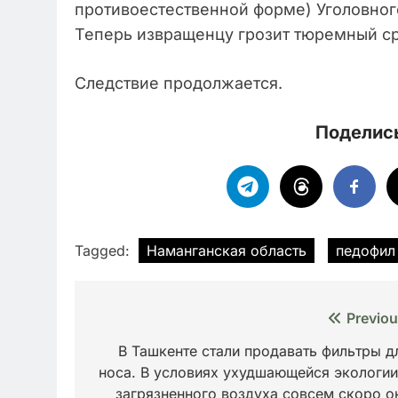
противоестественной форме) Уголовног
Теперь извращенцу грозит тюремный сро
Следствие продолжается.
Поделись
Tagged:
Наманганская область
педофил
Навигация
Previou
по
В Ташкенте стали продавать фильтры д
носа. В условиях ухудшающейся экологии
записям
загрязненного воздуха совсем скоро о