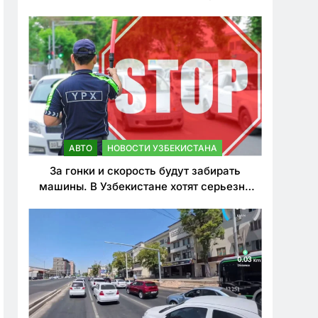
врезался в дерево
АВТО
НОВОСТИ УЗБЕКИСТАНА
За гонки и скорость будут забирать
машины. В Узбекистане хотят серьезно
ужесточить наказания для лихачей