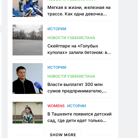
Мягкая в жизни, железная на
трассе. Как одна девочка
переписывает автоспорт в
Узбекистане
ИСТОРИИ
НОВОСТИ УЗБЕКИСТАНА
Скейтпарк на «Голубых
куполах» залили бетоном: в
центре Ташкента исчезло ещё
одно общественное
ИСТОРИИ
пространство
НОВОСТИ УЗБЕКИСТАНА
Власти выплатят 300 млн
сумов предпринимателю,
который провёл пять лет в
тюрьме по незаконному
WOMENS
ИСТОРИИ
приговору
В Ташкенте появился детский
сад, где дети едят только
полезную еду. Его открыла
мама, которая устала просить
SHOW MORE