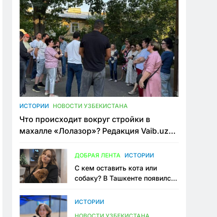
ИСТОРИИ
НОВОСТИ УЗБЕКИСТАНА
Что происходит вокруг стройки в
махалле «Лолазор»? Редакция Vaib.uz
встретилась со всеми сторонами
конфликта
ДОБРАЯ ЛЕНТА
ИСТОРИИ
С кем оставить кота или
собаку? В Ташкенте появился
первый сервис зоонянь
ИСТОРИИ
НОВОСТИ УЗБЕКИСТАНА