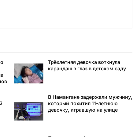
го
Трёхлетняя девочка воткнула
карандаш в глаз в детском саду
 в
мов
а
В Намангане задержали мужчину,
й
который похитил 11-летнюю
девочку, игравшую на улице