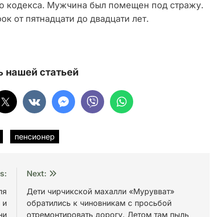
о кодекса. Мужчина был помещен под стражу.
к от пятнадцати до двадцати лет.
 нашей статьей
пенсионер
s:
Next:
ля
Дети чирчикской махалли «Мурувват»
 и
обратились к чиновникам с просьбой
ни
отремонтировать дорогу. Летом там пыль