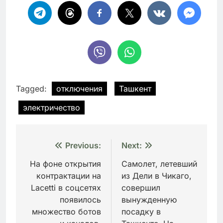
Tagged:
отключения
Ташкент
электричество
Навигация
Previous:
Next:
по
На фоне открытия
Самолет, летевший
контрактации на
из Дели в Чикаго,
записям
Lacetti в соцсетях
совершил
появилось
вынужденную
множество ботов
посадку в