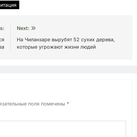
итация
s:
Next:
ся
На Чиланзаре вырубят 52 сухих дерева,
за
которые угрожают жизни людей
язательные поля помечены
*