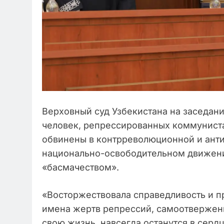
Верховный суд Узбекистана на заседани
человек, репрессированных коммуниста
обвинены в контрреволюционной и антис
национально-освободительном движени
«басмачеством».
«Восторжествовала справедливость и п
имена жертв репрессий, самоотвержен
свою жизнь, навсегда останутся в серд