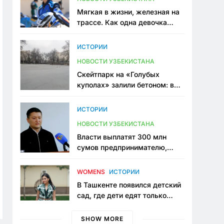
Мягкая в жизни, железная на
трассе. Как одна девочка
переписывает автоспорт в
Узбекистане
ИСТОРИИ
НОВОСТИ УЗБЕКИСТАНА
Скейтпарк на «Голубых
куполах» залили бетоном: в
центре Ташкента исчезло ещё
одно общественное
ИСТОРИИ
пространство
НОВОСТИ УЗБЕКИСТАНА
Власти выплатят 300 млн
сумов предпринимателю,
который провёл пять лет в
тюрьме по незаконному
WOMENS
ИСТОРИИ
приговору
В Ташкенте появился детский
сад, где дети едят только
полезную еду. Его открыла
мама, которая устала просить
SHOW MORE