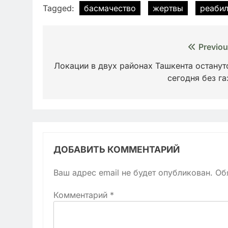
Tagged:
басмачество
жертвы
реабил
Навигация
Previou
по
Локации в двух районах Ташкента останут
сегодня без га
записям
ДОБАВИТЬ КОММЕНТАРИЙ
Ваш адрес email не будет опубликован.
Об
Комментарий
*