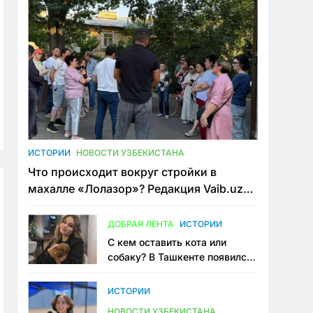
ИСТОРИИ
НОВОСТИ УЗБЕКИСТАНА
Что происходит вокруг стройки в
махалле «Лолазор»? Редакция Vaib.uz
встретилась со всеми сторонами
конфликта
ДОБРАЯ ЛЕНТА
ИСТОРИИ
С кем оставить кота или
собаку? В Ташкенте появился
первый сервис зоонянь
ИСТОРИИ
НОВОСТИ УЗБЕКИСТАНА