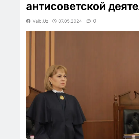
антисоветской деят
0
Vaib.uz
07.05.2024