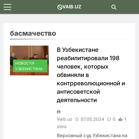
Skip
VAIB.UZ
to
content
басмачество
В Узбекистане
реабилитировали 198
НОВОСТИ
человек, которых
УЗБЕКИСТАНА
обвиняли в
контрреволюционной и
антисоветской
деятельности
Vaib.uz
07.05.2024
0
1
mins
Верховный суд Узбекистана на