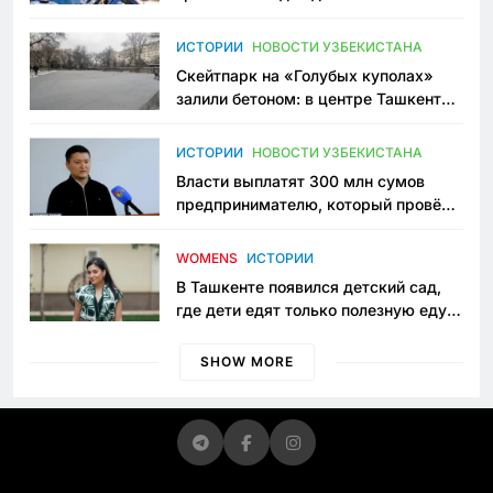
переписывает автоспорт в
Узбекистане
ИСТОРИИ
НОВОСТИ УЗБЕКИСТАНА
Скейтпарк на «Голубых куполах»
залили бетоном: в центре Ташкента
исчезло ещё одно общественное
пространство
ИСТОРИИ
НОВОСТИ УЗБЕКИСТАНА
Власти выплатят 300 млн сумов
предпринимателю, который провёл
пять лет в тюрьме по незаконному
приговору
WOMENS
ИСТОРИИ
В Ташкенте появился детский сад,
где дети едят только полезную еду.
Его открыла мама, которая устала
просить «кашу без сахара»
SHOW MORE