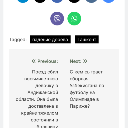
Tagged:
падение дерева
Ташкент
Навигация
Previous:
Next:
по
Поезд сбил
С кем сыграет
восьмилетнюю
сборная
записям
девочку в
Узбекистана по
Андижанской
футболу на
области. Она была
Олимпиаде в
доставлена в
Париже?
крайне тяжелом
состоянии в
больницу