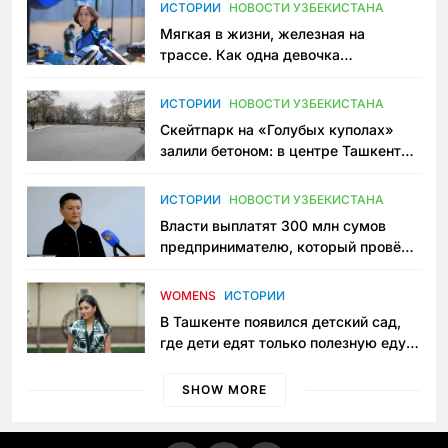
ИСТОРИИ
НОВОСТИ УЗБЕКИСТАНА
Мягкая в жизни, железная на
трассе. Как одна девочка
переписывает автоспорт в
Узбекистане
ИСТОРИИ
НОВОСТИ УЗБЕКИСТАНА
Скейтпарк на «Голубых куполах»
залили бетоном: в центре Ташкента
исчезло ещё одно общественное
пространство
ИСТОРИИ
НОВОСТИ УЗБЕКИСТАНА
Власти выплатят 300 млн сумов
предпринимателю, который провёл
пять лет в тюрьме по незаконному
приговору
WOMENS
ИСТОРИИ
В Ташкенте появился детский сад,
где дети едят только полезную еду.
Его открыла мама, которая устала
просить «кашу без сахара»
SHOW MORE