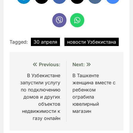
Tagged:
30 апреля
новости Узбекистана
Навигация
Previous:
Next:
по
В Узбекистане
В Ташкенте
запустили услугу
женщина вместе с
записям
по подключению
ребенком
домов и других
ограбила
объектов
ювелирный
недвижимости к
магазин
газу онлайн