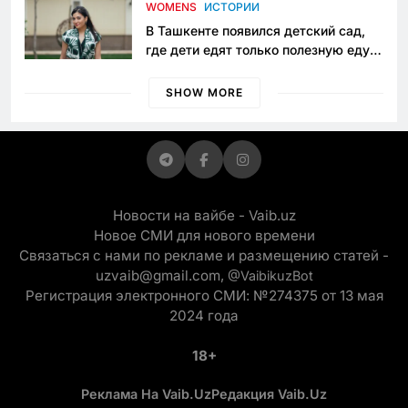
приговору
WOMENS
ИСТОРИИ
В Ташкенте появился детский сад,
где дети едят только полезную еду.
Его открыла мама, которая устала
просить «кашу без сахара»
SHOW MORE
Новости на вайбе - Vaib.uz
Новое СМИ для нового времени
Связаться с нами по рекламе и размещению статей -
uzvaib@gmail.com,
@VaibikuzBot
Регистрация электронного СМИ: №274375 от 13 мая
2024 года
18+
Реклама На Vaib.uz
Редакция Vaib.uz