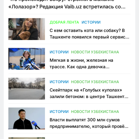
«Лолазор»? Редакция Vaib.uz встретилась со
всеми сторонами конфликта
ДОБРАЯ ЛЕНТА
ИСТОРИИ
С кем оставить кота или собаку? В
Ташкенте появился первый сервис
зоонянь
ИСТОРИИ
НОВОСТИ УЗБЕКИСТАНА
Мягкая в жизни, железная на
трассе. Как одна девочка
переписывает автоспорт в
Узбекистане
ИСТОРИИ
НОВОСТИ УЗБЕКИСТАНА
Скейтпарк на «Голубых куполах»
залили бетоном: в центре Ташкента
исчезло ещё одно общественное
пространство
ИСТОРИИ
НОВОСТИ УЗБЕКИСТАНА
Власти выплатят 300 млн сумов
предпринимателю, который провёл
пять лет в тюрьме по незаконному