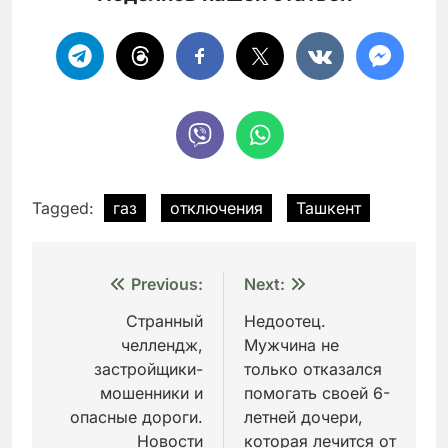
Tagged:
газ
отключения
Ташкент
Навигация
Previous:
Next:
по
Странный
Недоотец.
челлендж,
Мужчина не
записям
застройщики-
только отказался
мошенники и
помогать своей 6-
опасные дороги.
летней дочери,
Новости
которая лечится от