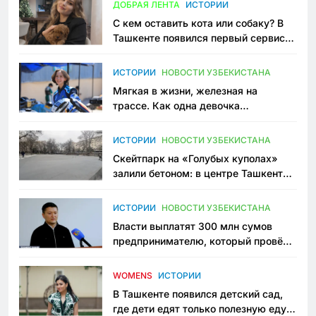
ДОБРАЯ ЛЕНТА
ИСТОРИИ
С кем оставить кота или собаку? В
Ташкенте появился первый сервис
зоонянь
ИСТОРИИ
НОВОСТИ УЗБЕКИСТАНА
Мягкая в жизни, железная на
трассе. Как одна девочка
переписывает автоспорт в
Узбекистане
ИСТОРИИ
НОВОСТИ УЗБЕКИСТАНА
Скейтпарк на «Голубых куполах»
залили бетоном: в центре Ташкента
исчезло ещё одно общественное
пространство
ИСТОРИИ
НОВОСТИ УЗБЕКИСТАНА
Власти выплатят 300 млн сумов
предпринимателю, который провёл
пять лет в тюрьме по незаконному
приговору
WOMENS
ИСТОРИИ
В Ташкенте появился детский сад,
где дети едят только полезную еду.