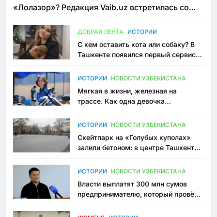
«Лолазор»? Редакция Vaib.uz встретилась со
всеми сторонами конфликта
ДОБРАЯ ЛЕНТА
ИСТОРИИ
С кем оставить кота или собаку? В
Ташкенте появился первый сервис
зоонянь
ИСТОРИИ
НОВОСТИ УЗБЕКИСТАНА
Мягкая в жизни, железная на
трассе. Как одна девочка
переписывает автоспорт в
Узбекистане
ИСТОРИИ
НОВОСТИ УЗБЕКИСТАНА
Скейтпарк на «Голубых куполах»
залили бетоном: в центре Ташкента
исчезло ещё одно общественное
пространство
ИСТОРИИ
НОВОСТИ УЗБЕКИСТАНА
Власти выплатят 300 млн сумов
предпринимателю, который провёл
пять лет в тюрьме по незаконному
приговору