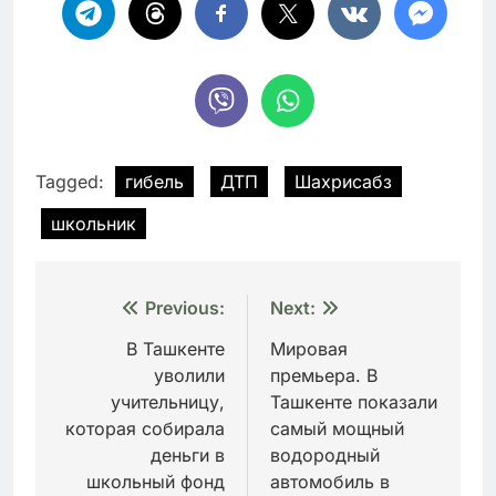
Tagged:
гибель
ДТП
Шахрисабз
школьник
Навигация
Previous:
Next:
по
В Ташкенте
Мировая
уволили
премьера. В
записям
учительницу,
Ташкенте показали
которая собирала
самый мощный
деньги в
водородный
школьный фонд
автомобиль в