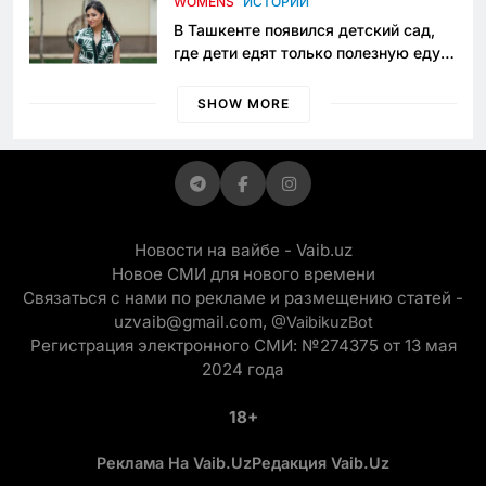
WOMENS
ИСТОРИИ
В Ташкенте появился детский сад,
где дети едят только полезную еду.
Его открыла мама, которая устала
просить «кашу без сахара»
SHOW MORE
Новости на вайбе - Vaib.uz
Новое СМИ для нового времени
Связаться с нами по рекламе и размещению статей -
uzvaib@gmail.com,
@VaibikuzBot
Регистрация электронного СМИ: №274375 от 13 мая
2024 года
18+
Реклама На Vaib.uz
Редакция Vaib.uz