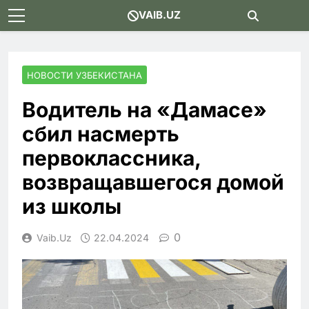
Skip
VAIB.UZ
to
content
НОВОСТИ УЗБЕКИСТАНА
Водитель на «Дамасе»
сбил насмерть
первоклассника,
возвращавшегося домой
из школы
0
Vaib.uz
22.04.2024