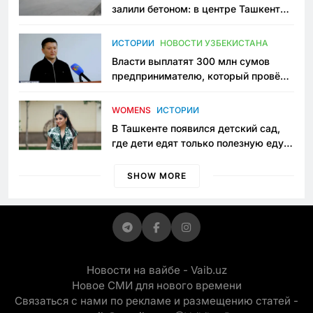
залили бетоном: в центре Ташкента
исчезло ещё одно общественное
пространство
ИСТОРИИ
НОВОСТИ УЗБЕКИСТАНА
Власти выплатят 300 млн сумов
предпринимателю, который провёл
пять лет в тюрьме по незаконному
приговору
WOMENS
ИСТОРИИ
В Ташкенте появился детский сад,
где дети едят только полезную еду.
Его открыла мама, которая устала
просить «кашу без сахара»
SHOW MORE
Новости на вайбе - Vaib.uz
Новое СМИ для нового времени
Связаться с нами по рекламе и размещению статей -