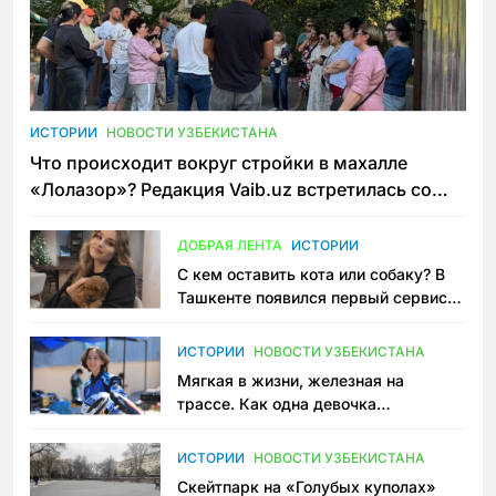
ИСТОРИИ
НОВОСТИ УЗБЕКИСТАНА
Что происходит вокруг стройки в махалле
«Лолазор»? Редакция Vaib.uz встретилась со
всеми сторонами конфликта
ДОБРАЯ ЛЕНТА
ИСТОРИИ
С кем оставить кота или собаку? В
Ташкенте появился первый сервис
зоонянь
ИСТОРИИ
НОВОСТИ УЗБЕКИСТАНА
Мягкая в жизни, железная на
трассе. Как одна девочка
переписывает автоспорт в
Узбекистане
ИСТОРИИ
НОВОСТИ УЗБЕКИСТАНА
Скейтпарк на «Голубых куполах»