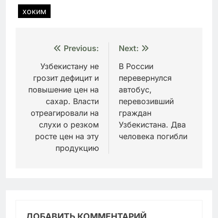
хоким
Навигация
Previous:
Next:
по
Узбекистану не
В России
грозит дефицит и
перевернулся
записям
повышение цен на
автобус,
сахар. Власти
перевозивший
отреагировали на
граждан
слухи о резком
Узбекистана. Два
росте цен на эту
человека погибли
продукцию
ДОБАВИТЬ КОММЕНТАРИЙ