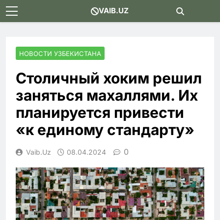
Skip
VAIB.UZ
to
content
НОВОСТИ УЗБЕКИСТАНА
Столичный хоким решил
заняться махаллями. Их
планируется привести
«к единому стандарту»
0
Vaib.uz
08.04.2024