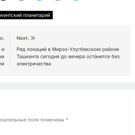
кентский планетарий
s:
Next:
 и
Ряд локаций в Мирзо-Улугбекском районе
ые
Ташкента сегодня до вечера останется без
ли
электричества
язательные поля помечены
*