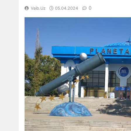
0
Vaib.uz
05.04.2024