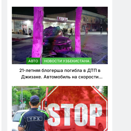
о резком ужесточении наказаний для
нарушителей ПДД
АВТО
НОВОСТИ УЗБЕКИСТАНА
21-летняя блогерша погибла в ДТП в
Джизаке. Автомобиль на скорости
врезался в дерево