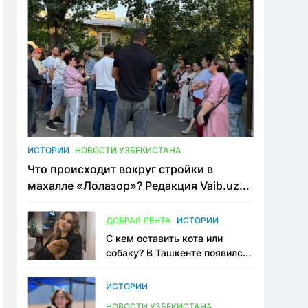
ИСТОРИИ
НОВОСТИ УЗБЕКИСТАНА
Что происходит вокруг стройки в
махалле «Лолазор»? Редакция Vaib.uz
встретилась со всеми сторонами
конфликта
ДОБРАЯ ЛЕНТА
ИСТОРИИ
С кем оставить кота или
собаку? В Ташкенте появился
первый сервис зоонянь
ИСТОРИИ
НОВОСТИ УЗБЕКИСТАНА