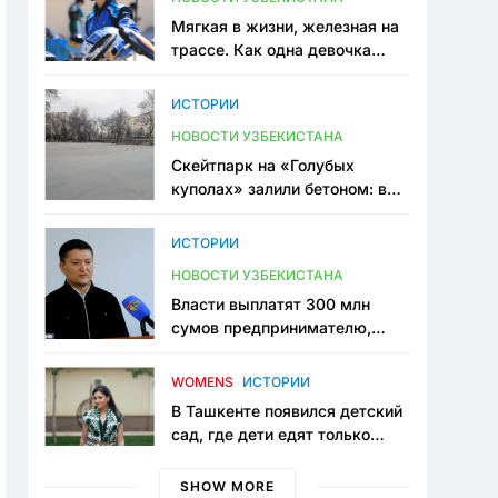
Мягкая в жизни, железная на
трассе. Как одна девочка
переписывает автоспорт в
Узбекистане
ИСТОРИИ
НОВОСТИ УЗБЕКИСТАНА
Скейтпарк на «Голубых
куполах» залили бетоном: в
центре Ташкента исчезло ещё
одно общественное
ИСТОРИИ
пространство
НОВОСТИ УЗБЕКИСТАНА
Власти выплатят 300 млн
сумов предпринимателю,
который провёл пять лет в
тюрьме по незаконному
WOMENS
ИСТОРИИ
приговору
В Ташкенте появился детский
сад, где дети едят только
полезную еду. Его открыла
мама, которая устала просить
SHOW MORE