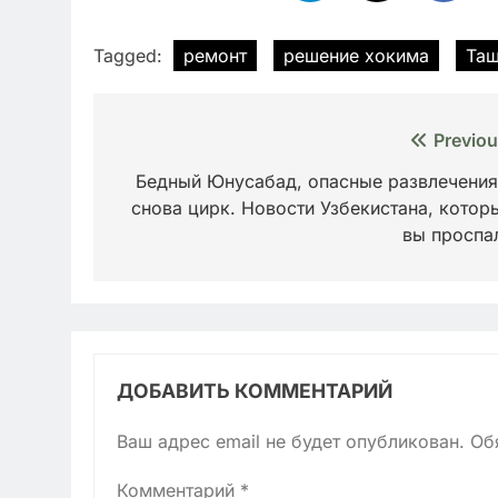
Tagged:
ремонт
решение хокима
Таш
Навигация
Previou
по
Бедный Юнусабад, опасные развлечения
снова цирк. Новости Узбекистана, котор
записям
вы проспа
ДОБАВИТЬ КОММЕНТАРИЙ
Ваш адрес email не будет опубликован.
Об
Комментарий
*