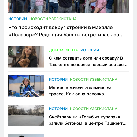
ИСТОРИИ
НОВОСТИ УЗБЕКИСТАНА
Что происходит вокруг стройки в махалле
«Лолазор»? Редакция Vaib.uz встретилась со
всеми сторонами конфликта
ДОБРАЯ ЛЕНТА
ИСТОРИИ
С кем оставить кота или собаку? В
Ташкенте появился первый сервис
зоонянь
ИСТОРИИ
НОВОСТИ УЗБЕКИСТАНА
Мягкая в жизни, железная на
трассе. Как одна девочка
переписывает автоспорт в
Узбекистане
ИСТОРИИ
НОВОСТИ УЗБЕКИСТАНА
Скейтпарк на «Голубых куполах»
залили бетоном: в центре Ташкента
исчезло ещё одно общественное
пространство