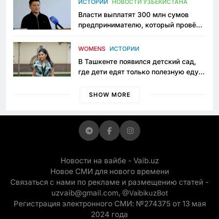
ИСТОРИИ
НОВОСТИ УЗБЕКИСТАНА
Власти выплатят 300 млн сумов
предпринимателю, который провёл
пять лет в тюрьме по незаконному
приговору
WOMENS
ИСТОРИИ
В Ташкенте появился детский сад,
где дети едят только полезную еду.
Его открыла мама, которая устала
просить «кашу без сахара»
SHOW MORE
Новости на вайбе - Vaib.uz
Новое СМИ для нового времени
Связаться с нами по рекламе и размещению статей -
uzvaib@gmail.com,
@VaibikuzBot
Регистрация электронного СМИ: №274375 от 13 мая
2024 года