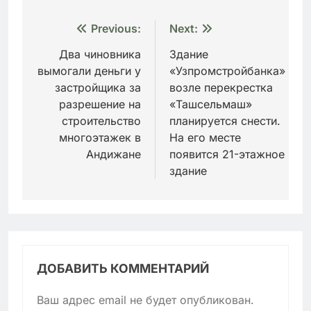
Навигация
Previous:
Next:
по
Два чиновника
Здание
вымогали деньги у
«Узпромстройбанка»
записям
застройщика за
возле перекрестка
разрешение на
«Ташсельмаш»
строительство
планируется снести.
многоэтажек в
На его месте
Андижане
появится 21-этажное
здание
ДОБАВИТЬ КОММЕНТАРИЙ
Ваш адрес email не будет опубликован.