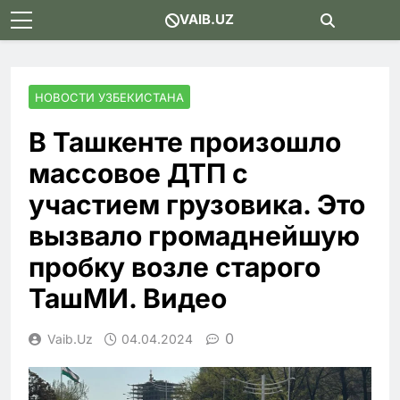
Skip
VAIB.UZ
to
content
НОВОСТИ УЗБЕКИСТАНА
В Ташкенте произошло
массовое ДТП с
участием грузовика. Это
вызвало громаднейшую
пробку возле старого
ТашМИ. Видео
0
Vaib.uz
04.04.2024