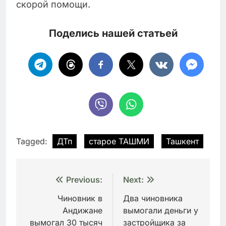
скорой помощи.
Поделись нашей статьей
Tagged:
ДТп
старое ТАШМИ
Ташкент
Навигация
Previous:
Next:
по
Чиновник в
Два чиновника
Андижане
вымогали деньги у
записям
вымогал 30 тысяч
застройщика за