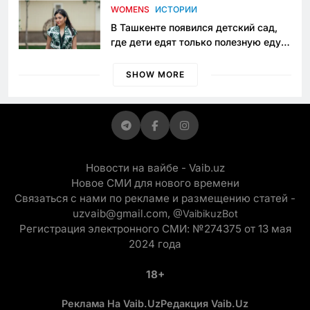
приговору
WOMENS
ИСТОРИИ
В Ташкенте появился детский сад,
где дети едят только полезную еду.
Его открыла мама, которая устала
просить «кашу без сахара»
SHOW MORE
Новости на вайбе - Vaib.uz
Новое СМИ для нового времени
Связаться с нами по рекламе и размещению статей -
uzvaib@gmail.com,
@VaibikuzBot
Регистрация электронного СМИ: №274375 от 13 мая
2024 года
18+
Реклама На Vaib.uz
Редакция Vaib.uz