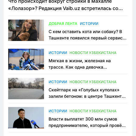
Что происходит вокруг стройки в махалле
«Лолазор»? Редакция Vaib.uz встретилась со
всеми сторонами конфликта
ДОБРАЯ ЛЕНТА
ИСТОРИИ
С кем оставить кота или собаку? В
Ташкенте появился первый сервис
зоонянь
ИСТОРИИ
НОВОСТИ УЗБЕКИСТАНА
Мягкая в жизни, железная на
трассе. Как одна девочка
переписывает автоспорт в
Узбекистане
ИСТОРИИ
НОВОСТИ УЗБЕКИСТАНА
Скейтпарк на «Голубых куполах»
залили бетоном: в центре Ташкента
исчезло ещё одно общественное
пространство
ИСТОРИИ
НОВОСТИ УЗБЕКИСТАНА
Власти выплатят 300 млн сумов
предпринимателю, который провёл
пять лет в тюрьме по незаконному