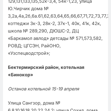
129,131,133,135,52к-3,4, 54к-1,23, улица
Ю.Чирчик дома №
3,2а,4а,2б,6а.61,62,63,64,65,66,67,71,72,73,77,2
коттеджи 3к-3, 28к-2, 37к-1, 40к, 41к, 42к,
школа № 289,290, ДЮШС-2, ДЦ
«Баркамол авлод» детсады № 571,573,582,
РОВД; ЦГСЭН, РайОНО,
«Узспецводстрой»;
Бектермирский район, котельная
«Бинокор»
Останов котельной 15-19 апреля
Улица Сангзор, дома №
6,8,10,16,18,20,22,24,2; улица Сохил, дома