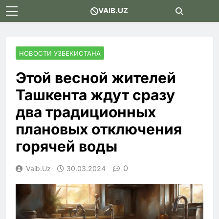
Skip
VAIB.UZ
to
content
НОВОСТИ УЗБЕКИСТАНА
Этой весной жителей
Ташкента ждут сразу
два традиционных
плановых отключения
горячей воды
0
Vaib.uz
30.03.2024