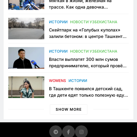
Мягкая в жизни, железная на
трассе. Как одна девочка
переписывает автоспорт в
Узбекистане
ИСТОРИИ
НОВОСТИ УЗБЕКИСТАНА
Скейтпарк на «Голубых куполах»
залили бетоном: в центре Ташкента
исчезло ещё одно общественное
пространство
ИСТОРИИ
НОВОСТИ УЗБЕКИСТАНА
Власти выплатят 300 млн сумов
предпринимателю, который провёл
пять лет в тюрьме по незаконному
приговору
WOMENS
ИСТОРИИ
В Ташкенте появился детский сад,
где дети едят только полезную еду.
Его открыла мама, которая устала
просить «кашу без сахара»
SHOW MORE