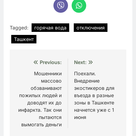
Tagged:
горячая вода
отключения
Ташкент
Навигация
Previous:
Next:
по
Мошенники
Поехали.
массово
Внедрение
записям
обзванивают
экостикеров для
пожилых людей и
въезда в разные
доводят их до
зоны в Ташкенте
инфаркта. Так они
начнется уже с 1
пытаются
июня
вымогать деньги