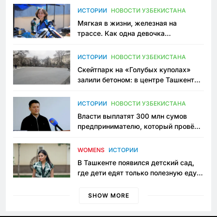
ИСТОРИИ
НОВОСТИ УЗБЕКИСТАНА
Мягкая в жизни, железная на
трассе. Как одна девочка
переписывает автоспорт в
Узбекистане
ИСТОРИИ
НОВОСТИ УЗБЕКИСТАНА
Скейтпарк на «Голубых куполах»
залили бетоном: в центре Ташкента
исчезло ещё одно общественное
пространство
ИСТОРИИ
НОВОСТИ УЗБЕКИСТАНА
Власти выплатят 300 млн сумов
предпринимателю, который провёл
пять лет в тюрьме по незаконному
приговору
WOMENS
ИСТОРИИ
В Ташкенте появился детский сад,
где дети едят только полезную еду.
Его открыла мама, которая устала
просить «кашу без сахара»
SHOW MORE