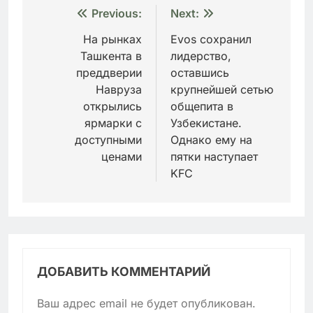
Навигация
Previous:
Next:
по
На рынках
Evos сохранил
Ташкента в
лидерство,
записям
преддверии
оставшись
Навруза
крупнейшей сетью
открылись
общепита в
ярмарки с
Узбекистане.
доступными
Однако ему на
ценами
пятки наступает
KFC
ДОБАВИТЬ КОММЕНТАРИЙ
Ваш адрес email не будет опубликован.