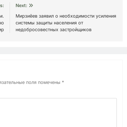
s:
Next:
м.
Мирзиёев заявил о необходимости усиления
но
системы защиты населения от
ир
недобросовестных застройщиков
язательные поля помечены
*