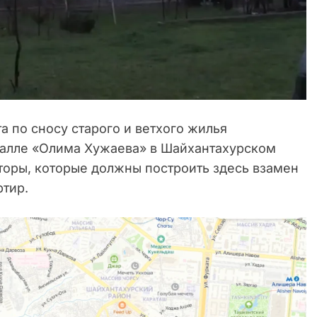
а по сносу старого и ветхого жилья
халле «Олима Хужаева» в Шайхантахурском
торы, которые должны построить здесь взамен
тир.