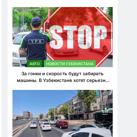
врезался в дерево
АВТО
НОВОСТИ УЗБЕКИСТАНА
За гонки и скорость будут забирать
машины. В Узбекистане хотят серьезно
ужесточить наказания для лихачей