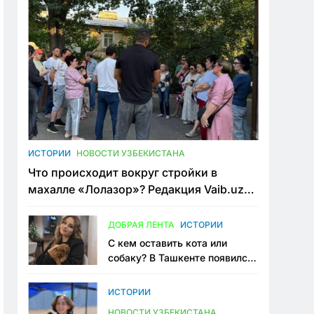
ИСТОРИИ
НОВОСТИ УЗБЕКИСТАНА
Что происходит вокруг стройки в
махалле «Лолазор»? Редакция Vaib.uz
встретилась со всеми сторонами
конфликта
ДОБРАЯ ЛЕНТА
ИСТОРИИ
С кем оставить кота или
собаку? В Ташкенте появился
первый сервис зоонянь
ИСТОРИИ
НОВОСТИ УЗБЕКИСТАНА