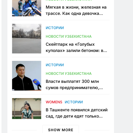
Мягкая в жизни, железная на
трассе. Как одна девочка
переписывает автоспорт в
Узбекистане
ИСТОРИИ
НОВОСТИ УЗБЕКИСТАНА
Скейтпарк на «Голубых
куполах» залили бетоном: в
центре Ташкента исчезло ещё
одно общественное
ИСТОРИИ
пространство
НОВОСТИ УЗБЕКИСТАНА
Власти выплатят 300 млн
сумов предпринимателю,
который провёл пять лет в
тюрьме по незаконному
WOMENS
ИСТОРИИ
приговору
В Ташкенте появился детский
сад, где дети едят только
полезную еду. Его открыла
мама, которая устала просить
SHOW MORE