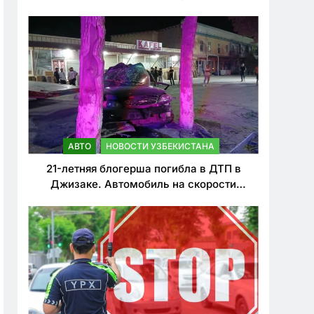
о резком ужесточении наказаний для
нарушителей ПДД
АВТО
НОВОСТИ УЗБЕКИСТАНА
21-летняя блогерша погибла в ДТП в
Джизаке. Автомобиль на скорости
врезался в дерево