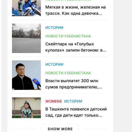
Мягкая в жизни, железная на
трассе. Как одна девочка
переписывает автоспорт в
Узбекистане
ИСТОРИИ
НОВОСТИ УЗБЕКИСТАНА
Скейтпарк на «Голубых
куполах» залили бетоном: в
центре Ташкента исчезло ещё
одно общественное
ИСТОРИИ
пространство
НОВОСТИ УЗБЕКИСТАНА
Власти выплатят 300 млн
сумов предпринимателю,
который провёл пять лет в
тюрьме по незаконному
WOMENS
ИСТОРИИ
приговору
В Ташкенте появился детский
сад, где дети едят только
полезную еду. Его открыла
мама, которая устала просить
SHOW MORE