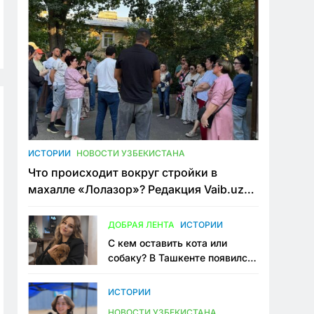
ИСТОРИИ
НОВОСТИ УЗБЕКИСТАНА
Что происходит вокруг стройки в
махалле «Лолазор»? Редакция Vaib.uz
встретилась со всеми сторонами
конфликта
ДОБРАЯ ЛЕНТА
ИСТОРИИ
С кем оставить кота или
собаку? В Ташкенте появился
первый сервис зоонянь
ИСТОРИИ
НОВОСТИ УЗБЕКИСТАНА