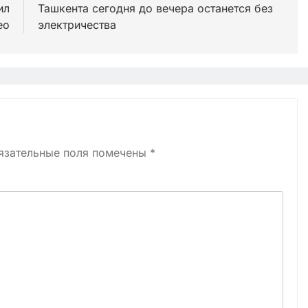
ил
Ташкента сегодня до вечера останется без
ео
электричества
язательные поля помечены
*