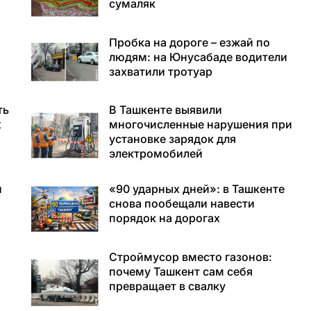
сумаляк
Пробка на дороге – езжай по
людям: на Юнусабаде водители
захватили тротуар
ть
В Ташкенте выявили
х
многочисленные нарушения при
установке зарядок для
электромобилей
и
«90 ударных дней»: в Ташкенте
снова пообещали навести
порядок на дорогах
Строймусор вместо газонов:
почему Ташкент сам себя
превращает в свалку