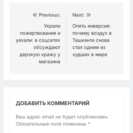
Навигация
Previous:
Next:
по
Украли
Опять инверсия:
пожертвования и
почему воздух в
записям
уехали: в соцсетях
Ташкенте снова
обсуждают
стал одним из
дерзкую кражу у
худших в мире
магазина
ДОБАВИТЬ КОММЕНТАРИЙ
Ваш адрес email не будет опубликован.
Обязательные поля помечены
*