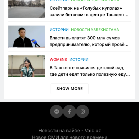
Скейтпарк на «Голубых куполах»
залили бетоном: в центре Ташкента
исчезло ещё одно общественное
пространство
ИСТОРИИ
НОВОСТИ УЗБЕКИСТАНА
Власти выплатят 300 млн сумов
предпринимателю, который провёл
пять лет в тюрьме по незаконному
приговору
WOMENS
ИСТОРИИ
В Ташкенте появился детский сад,
где дети едят только полезную еду.
Его открыла мама, которая устала
просить «кашу без сахара»
SHOW MORE
Новости на вайбе - Vaib.uz
Новое СМИ для нового времени