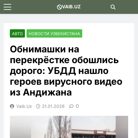
Skip
VAIB.UZ
to
content
АВТО
НОВОСТИ УЗБЕКИСТАНА
Обнимашки на
перекрёстке обошлись
дорого: УБДД нашло
героев вирусного видео
из Андижана
0
Vaib.uz
31.01.2026